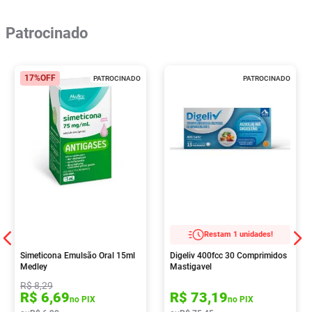
Patrocinado
17%
OFF
PATROCINADO
PATROCINADO
Restam 1 unidades!
Simeticona Emulsão Oral 15ml
Digeliv 400fcc 30 Comprimidos
Medley
Mastigavel
R$
8
,
29
R$
6
,
69
R$
73
,
19
no PIX
no PIX