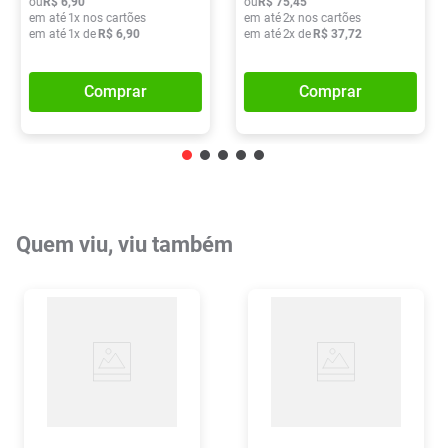
ou
R$
6
,
90
ou
R$
75
,
45
em até
1
x nos cartões
em até
2
x nos cartões
em até
1
x de
R$
6
,
90
em até
2
x de
R$
37
,
72
Comprar
Comprar
Quem viu, viu também