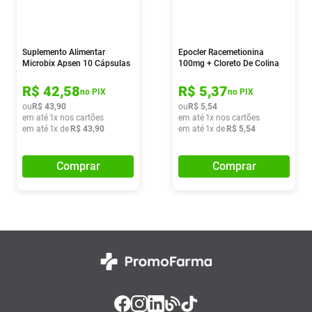
Suplemento Alimentar
Epocler Racemetionina
Microbix Apsen 10 Cápsulas
100mg + Cloreto De Colina
20mg 10 Comprimidos
R$
42
,
58
R$
5
,
37
no PIX
no PIX
ou
R$
43
,
90
ou
R$
5
,
54
em até
1
x nos cartões
em até
1
x nos cartões
em até
1
x de
R$
43
,
90
em até
1
x de
R$
5
,
54
Comprar
Comprar