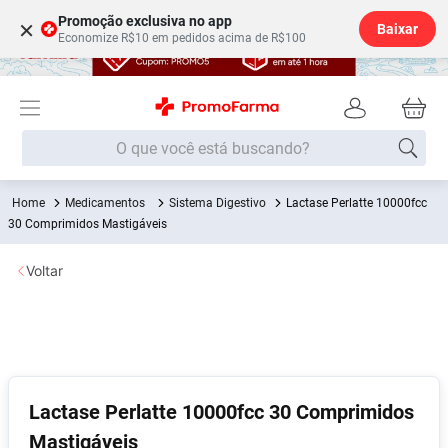
Promoção exclusiva no app
×
Baixar
Economize R$10 em pedidos acima de R$100
O que você está buscando?
Medicamentos
Sistema Digestivo
Lactase Perlatte 10000fcc
Termos mais buscados
30 Comprimidos Mastigáveis
Fralda
1
º
Voltar
Medley
2
º
Lenço Umedecido
3
º
Fralda Xg
4
º
Fralda G
5
º
Shampoo
6
º
Lactase Perlatte 10000fcc 30 Comprimidos
Mastigáveis
Desodorante
7
º