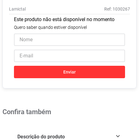
Absorvente
8
º
Lamictal
:
1030267
Vitamina D
9
º
Este produto não está disponível no momento
Lavitan
10
º
Quero saber quando estiver disponível
Enviar
Confira também
Descrição do produto