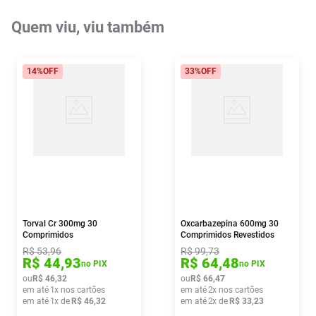
Quem viu, viu também
14%
OFF
33%
OFF
Torval Cr 300mg 30
Oxcarbazepina 600mg 30
Comprimidos
Comprimidos Revestidos
Medley
R$
53
,
96
R$
99
,
73
R$
44
,
93
R$
64
,
48
no PIX
no PIX
ou
R$
46
,
32
ou
R$
66
,
47
em até
1
x nos cartões
em até
2
x nos cartões
em até
1
x de
R$
46
,
32
em até
2
x de
R$
33
,
23