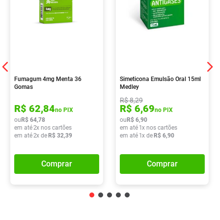
Fumagum 4mg Menta 36
Simeticona Emulsão Oral 15ml
Gomas
Medley
R$
8
,
29
R$
62
,
84
R$
6
,
69
no PIX
no PIX
ou
R$
64
,
78
ou
R$
6
,
90
em até
2
x nos cartões
em até
1
x nos cartões
em até
2
x de
R$
32
,
39
em até
1
x de
R$
6
,
90
Comprar
Comprar