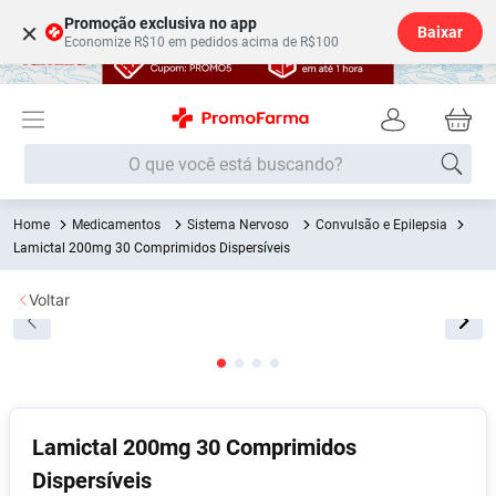
Promoção exclusiva no app
×
Baixar
Economize R$10 em pedidos acima de R$100
O que você está buscando?
Medicamentos
Sistema Nervoso
Convulsão e Epilepsia
Termos mais buscados
Lamictal 200mg 30 Comprimidos Dispersíveis
Fralda
1
º
Voltar
Medley
2
º
Lenço Umedecido
3
º
Fralda Xg
4
º
Fralda G
5
º
Lamictal 200mg 30 Comprimidos
Shampoo
6
º
Dispersíveis
Desodorante
7
º