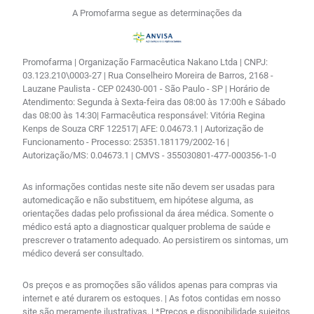
A Promofarma segue as determinações da
Promofarma | Organização Farmacêutica Nakano Ltda | CNPJ:
03.123.210\0003-27 | Rua Conselheiro Moreira de Barros, 2168 -
Lauzane Paulista - CEP 02430-001 - São Paulo - SP | Horário de
Atendimento: Segunda à Sexta-feira das 08:00 às 17:00h e Sábado
das 08:00 às 14:30| Farmacêutica responsável: Vitória Regina
Kenps de Souza CRF 122517| AFE: 0.04673.1 | Autorização de
Funcionamento - Processo: 25351.181179/2002-16 |
Autorização/MS: 0.04673.1 | CMVS - 355030801-477-000356-1-0
As informações contidas neste site não devem ser usadas para
automedicação e não substituem, em hipótese alguma, as
orientações dadas pelo profissional da área médica. Somente o
médico está apto a diagnosticar qualquer problema de saúde e
prescrever o tratamento adequado. Ao persistirem os sintomas, um
médico deverá ser consultado.
Os preços e as promoções são válidos apenas para compras via
internet e até durarem os estoques. | As fotos contidas em nosso
site são meramente ilustrativas. | *Preços e disponibilidade sujeitos