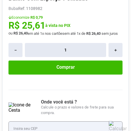
Pampers Confort Sec
8
º
Buba
:
1108982
Vitamina D
9
º
Economize
R$ 0,79
R$
25
,
61
Soro Fisiológico
à vista no PIX
10
º
ou
R$
26
,
40
em até
1
x nos cartões
em até
1
x de
R$
26
,
40
sem juros
－
＋
Comprar
Onde você está ?
Calcule o prazo e valores de frete para sua
compra.