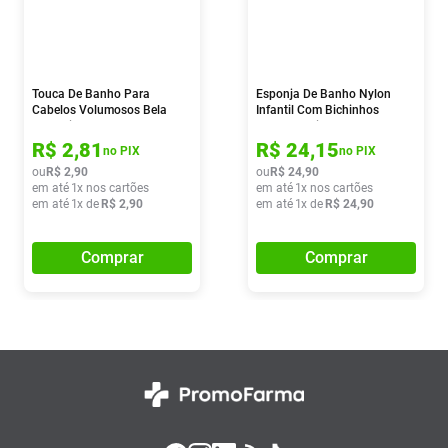
Touca De Banho Para
Esponja De Banho Nylon
Cabelos Volumosos Bela
Infantil Com Bichinhos
Collection
Marco Boni
R$
2
,
81
R$
24
,
15
no PIX
no PIX
ou
R$
2
,
90
ou
R$
24
,
90
em até
1
x nos cartões
em até
1
x nos cartões
em até
1
x de
R$
2
,
90
em até
1
x de
R$
24
,
90
Comprar
Comprar