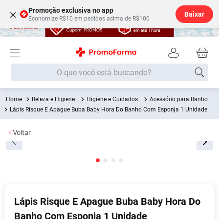
Promoção exclusiva no app
×
Baixar
Economize R$10 em pedidos acima de R$100
O que você está buscando?
Beleza e Higiene
Higiene e Cuidados
Acessório para Banho
Termos mais buscados
Lápis Risque E Apague Buba Baby Hora Do Banho Com Esponja 1 Unidade
Fralda
1
º
Voltar
Lenço Umedecido
2
º
Medley
3
º
Fralda Xg
4
º
Fralda G
5
º
Desodorante
6
º
Lápis Risque E Apague Buba Baby Hora Do
Banho Com Esponja 1 Unidade
Shampoo
7
º