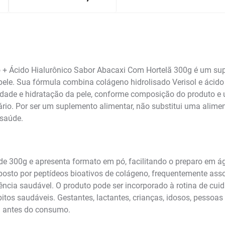
o + Ácido Hialurônico Sabor Abacaxi Com Hortelã 300g é um su
ele. Sua fórmula combina colágeno hidrolisado Verisol e ácido 
idade e hidratação da pele, conforme composição do produto e 
rio. Por ser um suplemento alimentar, não substitui uma alimen
 saúde.
 300g e apresenta formato em pó, facilitando o preparo em ág
posto por peptídeos bioativos de colágeno, frequentemente asso
ência saudável. O produto pode ser incorporado à rotina de cuida
tos saudáveis. Gestantes, lactantes, crianças, idosos, pessoas
l antes do consumo.