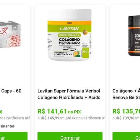
 Caps - 60
Lavitan Super Fórmula Verisol
Colágeno + Á
Colágeno Hidrolisado + Ácido
Renova Be Sa
Hialurônico Sabor Abacaxi
216g
R$
141
,
61
R$
135
,
7
Com Hortelã 300g
X
no PIX
nos cartões
em até
3
x de
ou
R$
R$
33
145
,
30
,
99
em até
4
x nos cartões
em até
4
x de
ou
R$
R$
139
36
,
49
,
90
em
ssinantes
ar
Comprar
C