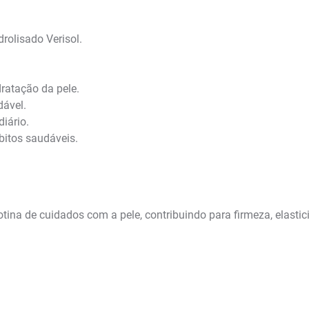
olisado Verisol.
dratação da pele.
dável.
iário.
bitos saudáveis.
otina de cuidados com a pele, contribuindo para firmeza, elast