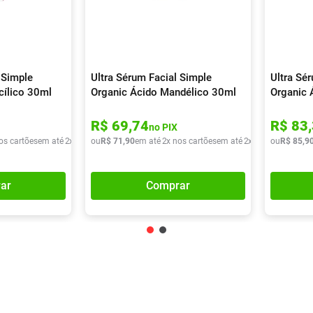
 Simple
Ultra Sérum Facial Simple
Ultra Sé
cílico 30ml
Organic Ácido Mandélico 30ml
Organic 
R$
69
,
74
R$
83
,
no PIX
os cartões
em até
2
x de
R$
ou
36
R$
,
20
71
,
90
em até
2
x nos cartões
em até
2
x de
R$
ou
35
R$
,
95
85
,
9
ar
Comprar