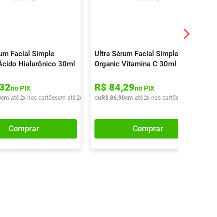
rum Facial Simple
Ultra Sérum Facial Simple
Ácido Hialurônico 30ml
Organic Vitamina C 30ml
32
R$
84
,
29
no PIX
no PIX
0
em até
2
x nos cartões
em até
2
x de
R$
ou
42
R$
,
95
86
,
90
em até
2
x nos cartões
em até
2
x de
Comprar
Comprar