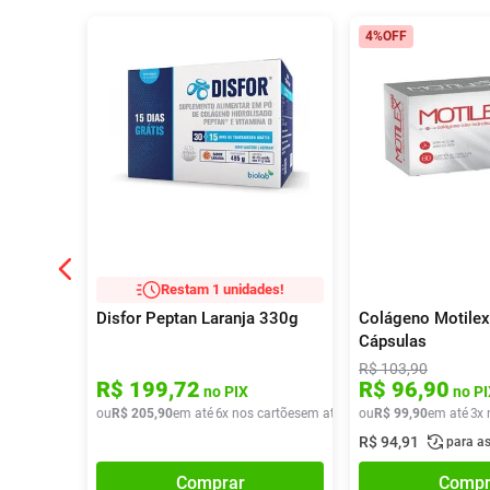
4%
OFF
Restam 1 unidades!
Disfor Peptan Laranja 330g
Colágeno Motilex
Cápsulas
R$
103
,
90
R$
199
,
72
R$
96
,
90
no PIX
no PI
ou
R$
205
,
90
em até
6
x nos cartões
em até
6
x de
ou
R$
R$
99
34
,
,
90
31
em até
3
x 
R$
94
,
91
para a
Comprar
Compr