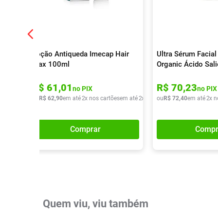
Loção Antiqueda Imecap Hair
Ultra Sérum Facial
Max 100ml
Organic Ácido Sali
R$
61
,
01
R$
70
,
23
no PIX
no PIX
ou
R$
62
,
90
em até
2
x nos cartões
em até
2
x de
R$
ou
31
R$
,
45
72
,
40
em até
2
x n
Comprar
Compr
Quem viu, viu também