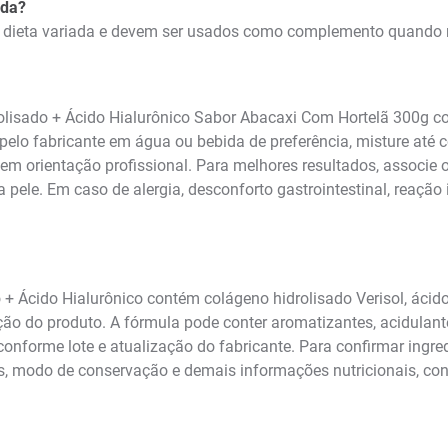
ada?
 dieta variada e devem ser usados como complemento quando 
drolisado + Ácido Hialurônico Sabor Abacaxi Com Hortelã 300g
 pelo fabricante em água ou bebida de preferência, misture at
m orientação profissional. Para melhores resultados, associe 
a pele. Em caso de alergia, desconforto gastrointestinal, reaç
+ Ácido Hialurônico contém colágeno hidrolisado Verisol, ácido
ação do produto. A fórmula pode conter aromatizantes, acidulan
nforme lote e atualização do fabricante. Para confirmar ingredi
ões, modo de conservação e demais informações nutricionais, c