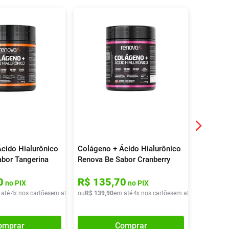
18%
OFF
cido Hialurônico
Colágeno + Ácido Hialurônico
Motilex
bor Tangerina
Renova Be Sabor Cranberry
216g
R$
85
,
59
0
R$
135
,
70
R$
67
no PIX
no PIX
 até
4
x nos cartões
em até
4
x de
ou
R$
R$
139
34
,
97
,
90
em até
4
x nos cartões
em até
4
x de
ou
R$
R$
69
34
,
,
9
omprar
Comprar