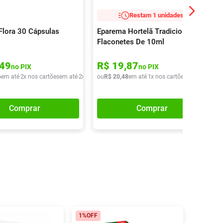
Restam 1 unidades!
 Flora 30 Cápsulas
Eparema Hortelã Tradicional 4
Flaconetes De 10ml
49
R$
19
,
87
no PIX
no PIX
6
em até
2
x nos cartões
em até
2
x de
R$
ou
39
R$
,
43
20
,
48
em até
1
x nos cartões
em até
1
x de
Comprar
Comprar
1%
OFF