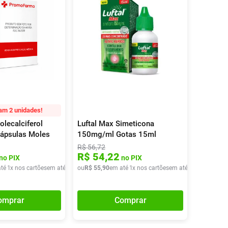
am 2 unidades!
olecalciferol
Luftal Max Simeticona
Cápsulas Moles
150mg/ml Gotas 15ml
R$
56
,
72
R$
54
,
22
no PIX
no PIX
té
1
x nos cartões
em até
1
x de
ou
R$
R$
23
55
,
51
,
90
em até
1
x nos cartões
em até
1
x de
R$
55
,
9
omprar
Comprar