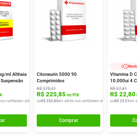
Rest
g/ml Althaia
Citoneurin 5000 90
Vitamina D C
a Suspensão
Comprimidos
10.000ui 4 
Althaia
R$
275
,
31
R$
27
,
41
R$
225
,
85
R$
22
,
80
X
no PIX
nos cartões
em até
1
x de
ou
R$
R$
34
232
,
55
,
83
em até
6
x nos cartões
em até
6
x de
ou
R$
R$
23
38
,
,
51
80
em a
ar
Comprar
C