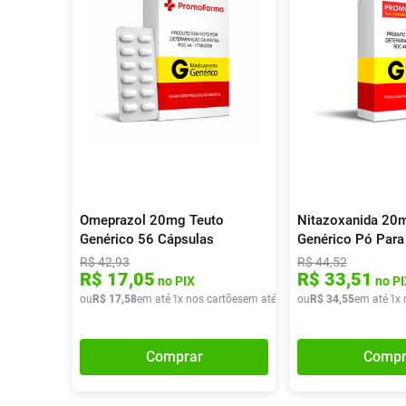
Omeprazol 20mg Teuto
Nitazoxanida 20m
Genérico 56 Cápsulas
Genérico Pó Par
Oral 100ml
R$
42
,
93
R$
44
,
52
R$
17
,
05
R$
33
,
51
no PIX
no PI
ou
R$
17
,
58
em até
1
x nos cartões
em até
1
x de
ou
R$
R$
17
34
,
58
,
55
em até
1
x 
Comprar
Compr