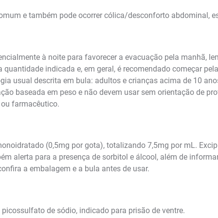
comum e também pode ocorrer cólica/desconforto abdominal, esp
ncialmente à noite para favorecer a evacuação pela manhã, lem
 a quantidade indicada e, em geral, é recomendado começar pel
 usual descrita em bula: adultos e crianças acima de 10 anos, 
ção baseada em peso e não devem usar sem orientação de prof
 ou farmacêutico.
noidratado (0,5mg por gota), totalizando 7,5mg por mL. Excip
ambém alerta para a presença de sorbitol e álcool, além de infor
 confira a embalagem e a bula antes de usar.
picossulfato de sódio, indicado para prisão de ventre.