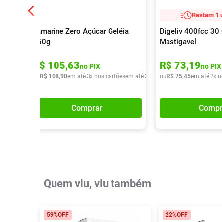
Restam 1 
Tamarine Zero Açúcar Geléia
Digeliv 400fcc 3
250g
Mastigavel
R$
105
,
63
R$
73
,
19
no PIX
no PIX
ou
R$
108
,
90
em até
3
x nos cartões
em até
3
x de
R$
ou
R$
36
,
75
30
,
45
em até
2
x n
Comprar
Compr
Quem viu, viu também
59%
OFF
22%
OFF