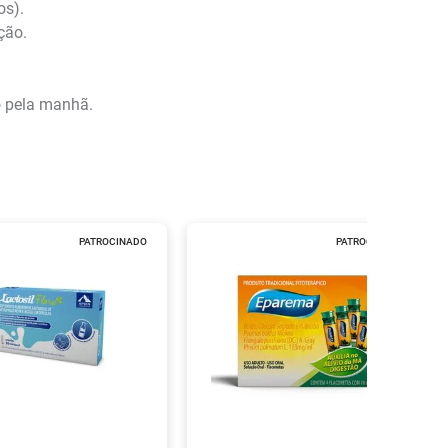
os).
ção.
o pela manhã.
PATROCINADO
PATROCINADO