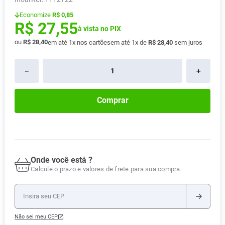
Absorvente
8
º
Economize
R$ 0,85
R$
27
,
55
Pampers Confort Sec
9
º
à vista no PIX
ou
R$
28
,
40
em até
1
x nos cartões
em até
1
x de
R$
28
,
40
sem juros
Lavitan
10
º
－
＋
Comprar
Onde você está ?
Calcule o prazo e valores de frete para sua compra.
Não sei meu CEP