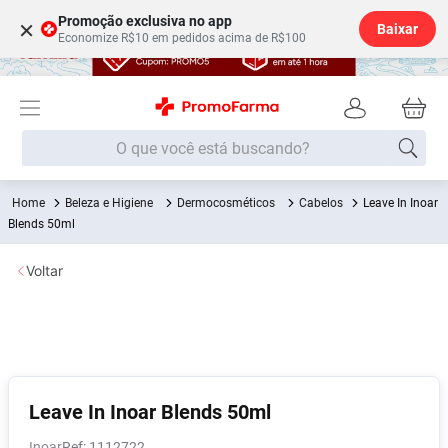
Promoção exclusiva no app
×
Baixar
Economize R$10 em pedidos acima de R$100
O que você está buscando?
Beleza e Higiene
Dermocosméticos
Cabelos
Leave In Inoar
Termos mais buscados
Blends 50ml
Fralda
1
º
Voltar
Lenço Umedecido
2
º
Medley
3
º
Fralda Xg
4
º
Fralda G
5
º
Desodorante
6
º
Leave In Inoar Blends 50ml
Shampoo
7
º
Inoar
:
1112722