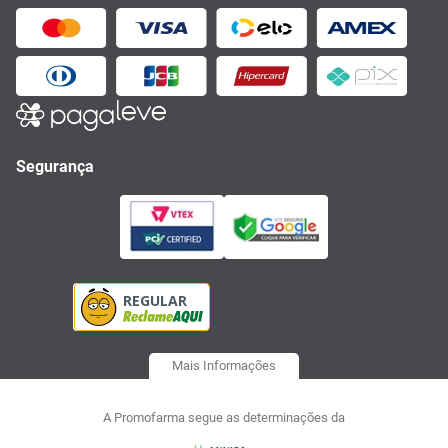
Segurança
Mais Informações
A Promofarma segue as determinações da