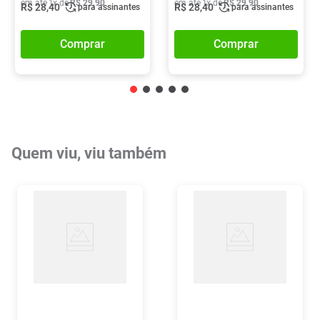
em até
1
x de
R$
29
,
90
em até
1
x de
R$
29
,
90
R$
28
,
40
R$
28
,
40
para assinantes
para assinantes
Comprar
Comprar
Quem viu, viu também