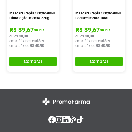
Máscara Capilar Phytoervas
Máscara Capilar Phytoervas
Hidratação Intensa 220g
Fortalecimento Total
Jaborandi E Buriti 220ml
R$
39
,
67
R$
39
,
67
no PIX
no PIX
ou
R$
40
,
90
ou
R$
40
,
90
em até
1
x nos cartões
em até
1
x nos cartões
em até
1
x de
R$
40
,
90
em até
1
x de
R$
40
,
90
Comprar
Comprar