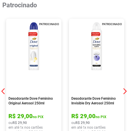
Patrocinado
PATROCINADO
PATROCINADO
Desodorante Dove Feminino
Desodorante Dove Feminino
Original Aerosol 250ml
Invisible Dry Aerosol 250ml
R$
29
,
00
R$
29
,
00
no PIX
no PIX
ou
R$
29
,
90
ou
R$
29
,
90
em até
1
x nos cartões
em até
1
x nos cartões