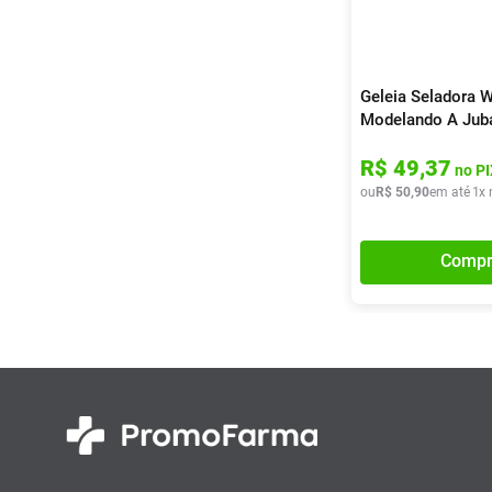
Geleia Seladora W
Modelando A Jub
R$
49
,
37
no PI
ou
R$
50
,
90
em até
1
x 
Compr