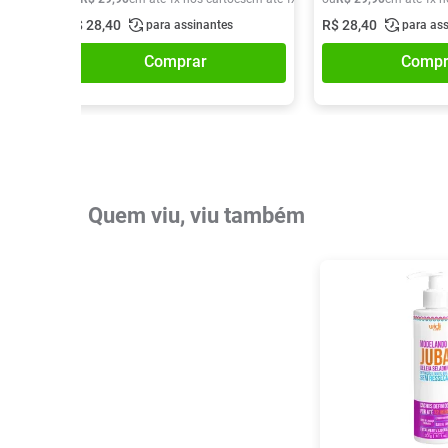
R$
28
,
40
R$
28
,
40
para assinantes
para as
Comprar
Compr
Quem viu, viu também