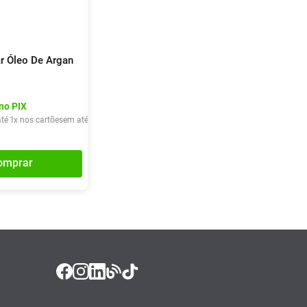
ar Óleo De Argan
no PIX
té
1
x nos cartões
em até
1
x de
R$
28
,
40
omprar