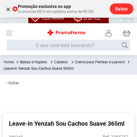
Promoção exclusiva no app
×
Baixar
Economize R$10 em pedidos acima de R$100
O que você está buscando?
Beleza e Higiene
Cabelos
Creme para Pentear e Leave-in
Termos mais buscados
Leave-in Yenzah Sou Cachos Suave 365ml
Fralda
1
º
Voltar
Medley
2
º
Lenço Umedecido
3
º
Fralda Xg
4
º
Fralda G
5
º
Leave-in Yenzah Sou Cachos Suave 365ml
Shampoo
6
º
Desodorante
7
º
Yenzah
:
1064747