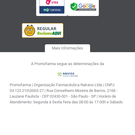
Mais Informações
A Promofarma segue as determinações da
Promofarma | Organização Farmacêutica Nakano Ltda | CNPJ:
03.123.210\0003-27 | Rua Conselheiro Moreira de Barros, 2168 -
Lauzane Paulista - CEP 02430-001 - São Paulo - SP | Horário de
Atendimento: Segunda à Sexta-feira das 08:00 às 17:00h e Sábado
das 08:00 às 14:30| Farmacêutica responsável: Vitória Regina
Kenps de Souza CRF 122517| AFE: 0.04673.1 | Autorização de
Funcionamento - Processo: 25351.181179/2002-16 |
Autorização/MS: 0.04673.1 | CMVS - 355030801-477-000356-1-0