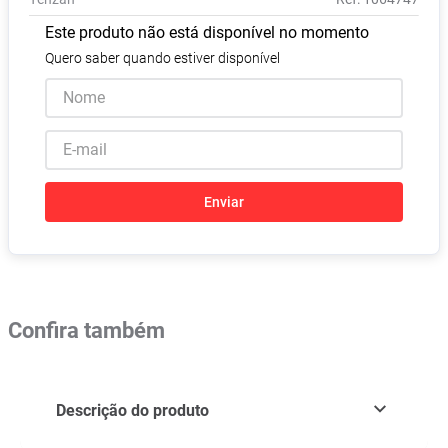
Absorvente
8
º
Este produto não está disponível no momento
Vitamina D
9
º
Quero saber quando estiver disponível
Lavitan
10
º
Enviar
Confira também
Descrição do produto