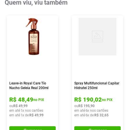
Quem viu, viu também
Leave-in Royal Care Tío
Spray Multifuncional Capilar
Nacho Geleia Real 200ml
Hidratei 250ml
R$
48
,
49
R$
190
,
02
no PIX
no PIX
ou
R$
49
,
99
ou
R$
195
,
90
em até
1
x nos cartões
em até
6
x nos cartões
em até
1
x de
R$
49
,
99
em até
6
x de
R$
32
,
65