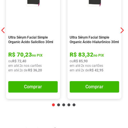
Ultra Sérum Facial Simple
Ultra Sérum Facial Simple
Organic Ácido Salicílico 30ml
Organic Ácido Hialurônico 30ml
R$
70
,
23
R$
83
,
32
no PIX
no PIX
ou
R$
72
,
40
ou
R$
85
,
90
em até
2
x nos cartões
em até
2
x nos cartões
em até
2
x de
R$
36
,
20
em até
2
x de
R$
42
,
95
Comprar
Comprar