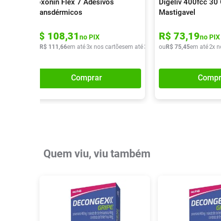
Loxonin Flex 7 Adesivos
Digeliv 400fcc 3
Transdérmicos
Mastigavel
R$
108
,
31
R$
73
,
19
no PIX
no PIX
ou
R$
111
,
66
em até
3
x nos cartões
em até
3
x de
R$
ou
R$
37
,
75
22
,
45
em até
2
x n
Comprar
Compr
Quem viu, viu também