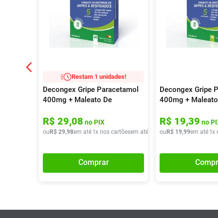
Restam 1 unidades!
Decongex Gripe Paracetamol
Decongex Gripe 
400mg + Maleato De
400mg + Maleato
Clorfeniramina 4mg +
Clorfeniramina 4
R$
29
,
08
R$
19
,
39
Cloridrato De Fenilefrina 4mg
Cloridrato De Fen
no PIX
no PI
20 Cápsulas
10 Cápsulas
ou
R$
29
,
98
em até
1
x nos cartões
em até
1
x de
ou
R$
R$
29
19
,
98
,
99
em até
1
x 
Comprar
Compr