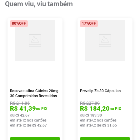
Quem viu, viu também
80%
OFF
17%
OFF
Rosuvastatina Cálcica 20mg
Prevelip Zs 30 Cápsulas
30 Comprimidos Revestidos
Ems Genérico
R$
211
,
85
R$
227
,
89
R$
41
,
39
R$
184
,
20
no PIX
no PIX
ou
R$
42
,
67
ou
R$
189
,
90
em até
1
x nos cartões
em até
6
x nos cartões
em até
1
x de
R$
42
,
67
em até
6
x de
R$
31
,
65