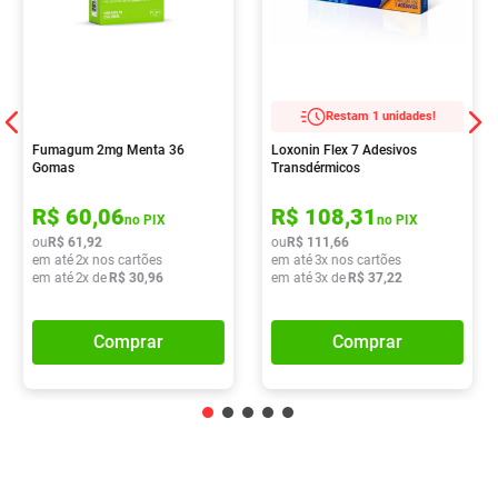
Restam 1 unidades!
Fumagum 2mg Menta 36
Loxonin Flex 7 Adesivos
Gomas
Transdérmicos
R$
60
,
06
R$
108
,
31
no PIX
no PIX
ou
R$
61
,
92
ou
R$
111
,
66
em até
2
x nos cartões
em até
3
x nos cartões
em até
2
x de
R$
30
,
96
em até
3
x de
R$
37
,
22
Comprar
Comprar