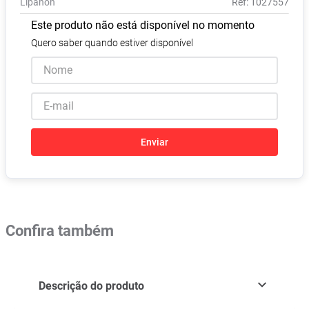
Lipanon
:
1027557
Absorvente
8
º
Este produto não está disponível no momento
Vitamina D
9
º
Quero saber quando estiver disponível
Lavitan
10
º
Enviar
Confira também
Descrição do produto