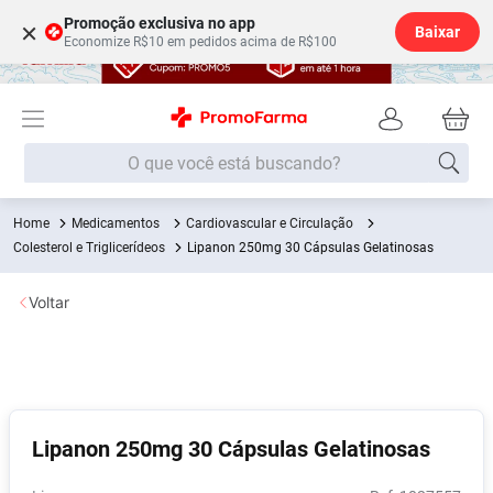
Promoção exclusiva no app
×
Baixar
Economize R$10 em pedidos acima de R$100
O que você está buscando?
Medicamentos
Cardiovascular e Circulação
Termos mais buscados
Colesterol e Triglicerídeos
Lipanon 250mg 30 Cápsulas Gelatinosas
Fralda
1
º
Voltar
Medley
2
º
Lenço Umedecido
3
º
Fralda Xg
4
º
Fralda G
5
º
Lipanon 250mg 30 Cápsulas Gelatinosas
Shampoo
6
º
Desodorante
7
º