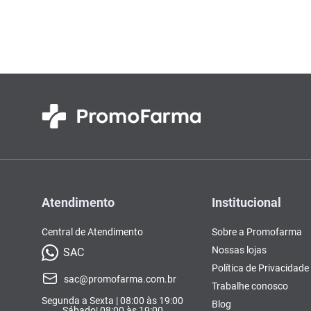
Colorações, Tinturas e
Complementos e Suplementos
Pomada
lavitan
10
º
Antimicóticos e Fungos
Tonalizantes
BCAA
Ômegas e Ácidos
Chás
Con
Model
Compostos Lácteos
Graxos
Ver Tudo
Ver Tudo
Ver 
Condicionadores
CL-LA
Pré e 
Ver Tudo
Ver Tudo
Ver Tudo
Ver Tudo
Ver Tu
Atendimento
Institucional
Central de Atendimento
Sobre a Promofarma
Nossas lojas
SAC
Política de Privacidade
sac@promofarma.com.br
Trabalhe conosco
Segunda a Sexta | 08:00 às 19:00
Blog
Sábado| 08:00 às 19:00