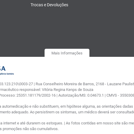
Trocas e Devoluções
Mais Informações
.123.210\0003-27 | Rua Conselheiro Moreira de Barros, 2168 - Lauzane Paulista
armacêutico responsável: Vitória Regina Kenps de Souza
 Processo: 25351.181179/2002-16 | Autorização/MS: 0.04673.1 | CMVS - 35503
a automedicação e não substituem, em hipótese alguma, as orientações dadas p
tamento adequado. Ao persistirem os sintomas, um médico deverá ser consultad
nternet e até durarem os estoques. | As fotos contidas em nosso site são meram
ras promoções não são cumulativos.