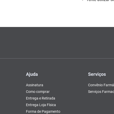
Escovas e Pentes
Colesterol e Triglicerídeos
Teste de Gravidez e
Copos
Olhos
, Pasta e Gel
Mascar
Ver 
tusão
Fertilidade
ador
Ver Tudo
Ver Tudo
Ver Tudo
Ver Tudo
Barras de Cereal
Tudo
Ver Tudo
Pós Barba
Ver Tudo
do
Ajuda
Serviços
Assinatura
Convênio Farmá
Como comprar
Serviços Farmac
Entrega e Retirada
Entrega Loja Física
Forma de Pagamento