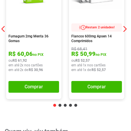
Restam 2 unidades!
Fumagum 2mg Menta 36
Flancox 600mg Apsen 14
Gomas
Comprimidos
R$
68
,
41
R$
60
,
06
R$
50
,
99
no PIX
no PIX
ou
R$
61
,
92
ou
R$
52
,
57
em até
2
x nos cartões
em até
1
x nos cartões
em até
2
x de
R$
30
,
96
em até
1
x de
R$
52
,
57
Comprar
Comprar