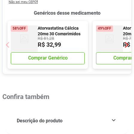
Não sei meu CEP
Genéricos desse medicamento
Atorvastatina Cálcica
Atorv
58%
OFF
49%
OFF
20mg 30 Comprimidos
20mg
R$
81
,
28
R$
77
Revestidos Eurofarma
Reves
R$
32
,
99
R$
Comprar Genérico
Comprar 
Confira também
Descrição do produto