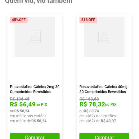
Quem viu, viu também
45%
OFF
51%
OFF
Pitavastatina Cálcica 2mg 30
Rosuvastatina Cálcica 40mg
Comprimidos Revestidos
30 Comprimidos Revestidos
Biolab Genérico
Ems Genérico
R$
106
,
45
R$
163
,
68
R$
56
,
49
R$
78
,
32
no PIX
no PIX
ou
R$
58
,
24
ou
R$
80
,
74
em até
1
x nos cartões
em até
2
x nos cartões
em até
1
x de
R$
58
,
24
em até
2
x de
R$
40
,
37
Comprar
Comprar