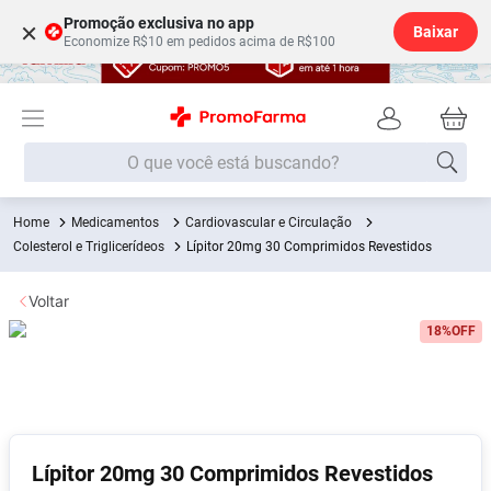
Promoção exclusiva no app
×
Baixar
Economize R$10 em pedidos acima de R$100
O que você está buscando?
Medicamentos
Cardiovascular e Circulação
Termos mais buscados
Colesterol e Triglicerídeos
Lípitor 20mg 30 Comprimidos Revestidos
Fralda
1
º
Voltar
Lenço Umedecido
2
º
18%
OFF
Medley
3
º
Fralda Xg
4
º
Fralda G
5
º
Desodorante
6
º
Lípitor 20mg 30 Comprimidos Revestidos
Shampoo
7
º