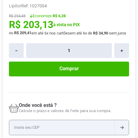
Lipitor
:
1027004
Pampers Confort Sec
8
º
Economize
R$ 6,28
R$
254
,
48
Vitamina D
9
º
R$
203
,
13
à vista no PIX
Soro Fisiológico
10
º
ou
R$
209
,
41
em até
6
x nos cartões
em até
6
x de
R$
34
,
90
sem juros
－
＋
Comprar
Onde você está ?
Calcule o prazo e valores de frete para sua compra.