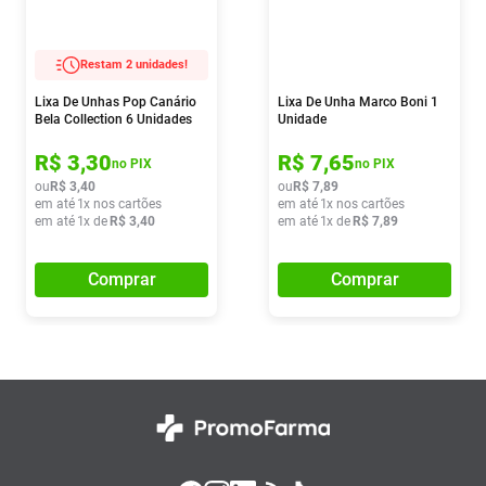
Restam 2 unidades!
Lixa De Unhas Pop Canário
Lixa De Unha Marco Boni 1
Bela Collection 6 Unidades
Unidade
R$
3
,
30
R$
7
,
65
no PIX
no PIX
ou
R$
3
,
40
ou
R$
7
,
89
em até
1
x nos cartões
em até
1
x nos cartões
em até
1
x de
R$
3
,
40
em até
1
x de
R$
7
,
89
Comprar
Comprar