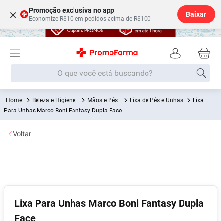
Promoção exclusiva no app
×
Baixar
Economize R$10 em pedidos acima de R$100
O que você está buscando?
Beleza e Higiene
Mãos e Pés
Lixa de Pés e Unhas
Lixa
Termos mais buscados
Para Unhas Marco Boni Fantasy Dupla Face
Fralda
1
º
Voltar
Medley
2
º
Lenço Umedecido
3
º
Fralda Xg
4
º
Fralda G
5
º
Shampoo
6
º
Lixa Para Unhas Marco Boni Fantasy Dupla
Face
Desodorante
7
º