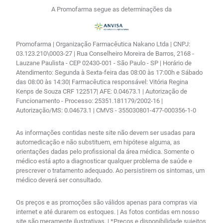
A Promofarma segue as determinações da
Promofarma | Organização Farmacêutica Nakano Ltda | CNPJ:
03.123.210\0003-27 | Rua Conselheiro Moreira de Barros, 2168 -
Lauzane Paulista - CEP 02430-001 - São Paulo - SP | Horário de
Atendimento: Segunda à Sexta-feira das 08:00 às 17:00h e Sábado
das 08:00 às 14:30| Farmacêutica responsável: Vitória Regina
Kenps de Souza CRF 122517| AFE: 0.04673.1 | Autorização de
Funcionamento - Processo: 25351.181179/2002-16 |
Autorização/MS: 0.04673.1 | CMVS - 355030801-477-000356-1-0
As informações contidas neste site não devem ser usadas para
automedicação e não substituem, em hipótese alguma, as
orientações dadas pelo profissional da área médica. Somente o
médico está apto a diagnosticar qualquer problema de saúde e
prescrever o tratamento adequado. Ao persistirem os sintomas, um
médico deverá ser consultado.
Os preços e as promoções são válidos apenas para compras via
internet e até durarem os estoques. | As fotos contidas em nosso
site são meramente ilustrativas. | *Preços e disponibilidade sujeitos