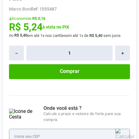
Absorvente
8
º
Marco Boni
:
1055487
Vitamina D
9
º
Economize
R$ 0,16
R$
5
,
24
Lavitan
à vista no PIX
10
º
ou
R$
5
,
40
em até
1
x nos cartões
em até
1
x de
R$
5
,
40
sem juros
－
＋
Comprar
Onde você está ?
Calcule o prazo e valores de frete para sua
compra.