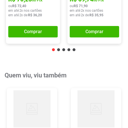
no PIX
no PIX
ou
R$
72
,
40
ou
R$
71
,
90
em até
2
x nos cartões
em até
2
x nos cartões
em até
2
x de
R$
36
,
20
em até
2
x de
R$
35
,
95
Comprar
Comprar
Quem viu, viu também