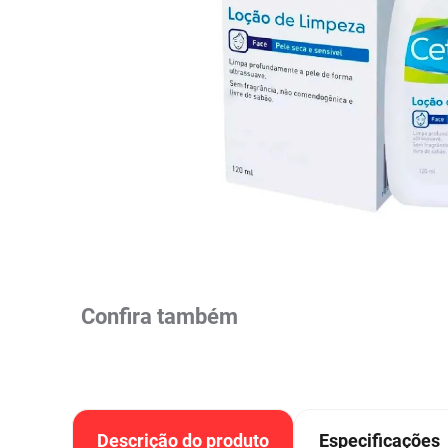
Colorações, Tinturas e
Complementos e Suplementos
Pomada
lavitan
10
º
Antimicóticos e Fungos
Tonalizantes
BCAA
Ômegas e Ácidos
Chás
Con
Model
Compostos Lácteos
Graxos
Ver Tudo
Ver Tudo
Ver 
Condicionadores
CL-LA
Pré e 
Ver Tudo
Ver Tudo
Ver Tudo
Ver Tudo
Ver Tu
Confira também
Descrição do produto
Especificações