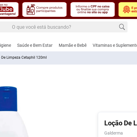
 buscando?
 buscados
igiene
Saúde e Bem Estar
Mamãe e Bebê
Vitaminas e Suplement
 De Limpeza Cetaphil 120ml
edecido
úde
dos Masculinos
, Febre e Contusão
Cuidados e Acessórios para Bebês
Alimentação
Cardiovascular e Circulação
Cuidados Femininos
Controle de Peso
Amamentação e Pu
Dermoco
Fito
nte
hos e Lâminas de
gésico e
Aspirador Nasal
Adoçantes
Anti-Hipertensivos
Absorventes
Naturais
Bicos
Cabelos
Calm
ar
térmico
Coco
Brincos
Alimentos
Anticoagulantes
Modeladores de Seios
Shakes
Bomba de Leite
Corpo
Nutri
Loção De 
, Pasta e Gel
-Inflamatórios
Funcionais
te
Ver Tudo
Escova e Acessórios de Cabelo
Cardiovasculares
Sabonete Íntimo
Chupetas
Lábios
Saúd
ador
Galderma
confort sec
is
ca
Balas e Gomas de
Femi