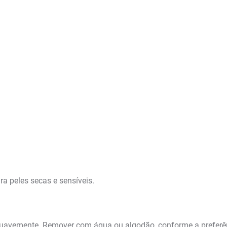
ra peles secas e sensíveis.
suavemente. Remover com água ou algodão, conforme a preferê