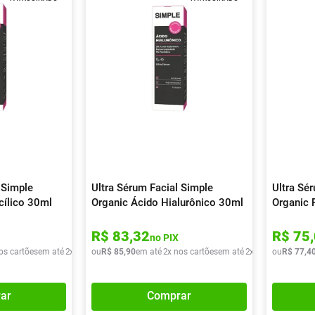
 Simple
Ultra Sérum Facial Simple
Ultra Sé
cílico 30ml
Organic Ácido Hialurônico 30ml
Organic 
R$
83
,
32
R$
75
,
no PIX
os cartões
em até
2
x de
R$
ou
36
R$
,
20
85
,
90
em até
2
x nos cartões
em até
2
x de
R$
ou
42
R$
,
95
77
,
4
ar
Comprar