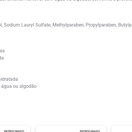
hol, Sodium Lauryl Sulfate, Methylparaben, Propylparaben, Butyl
eis
da
idratada
 água ou algodão
PATROCINADO
PATROCINADO