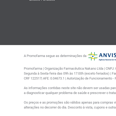
A Promofarma segue as determinações da
Promofarma | Organização Farmacêutica Nakano Ltda | CNPJ: 03
Segunda à Sexta-feira das 09h às 17:00h (exceto feriados) | F
CRF 122517| AFE: 0.04673.1 | Autorização de Funcionamento -
As informações contidas neste site não devem ser usadas par
a diagnosticar qualquer problema de saúde e prescrever o tra
Os preços e as promoções são válidos apenas para compras via i
alterações no decorrer do dia. Desconto à vista, cupons e out