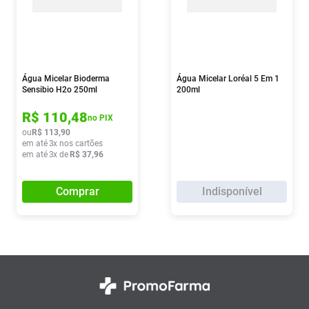
Água Micelar Bioderma
Água Micelar Loréal 5 Em 1
Sensibio H2o 250ml
200ml
R$
110
,
48
no PIX
ou
R$
113
,
90
em até
3
x nos cartões
em até
3
x de
R$
37
,
96
Comprar
Indisponível