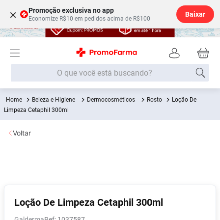
Promoção exclusiva no app
×
Baixar
Economize R$10 em pedidos acima de R$100
O que você está buscando?
Beleza e Higiene
Dermocosméticos
Rosto
Loção De
Termos mais buscados
Limpeza Cetaphil 300ml
Fralda
1
º
Voltar
Medley
2
º
Lenço Umedecido
3
º
Fralda Xg
4
º
Fralda G
5
º
Shampoo
6
º
Loção De Limpeza Cetaphil 300ml
Desodorante
7
º
Galderma
:
1037587