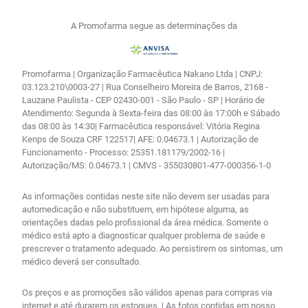
A Promofarma segue as determinações da
Promofarma | Organização Farmacêutica Nakano Ltda | CNPJ:
03.123.210\0003-27 | Rua Conselheiro Moreira de Barros, 2168 -
Lauzane Paulista - CEP 02430-001 - São Paulo - SP | Horário de
Atendimento: Segunda à Sexta-feira das 08:00 às 17:00h e Sábado
das 08:00 às 14:30| Farmacêutica responsável: Vitória Regina
Kenps de Souza CRF 122517| AFE: 0.04673.1 | Autorização de
Funcionamento - Processo: 25351.181179/2002-16 |
Autorização/MS: 0.04673.1 | CMVS - 355030801-477-000356-1-0
As informações contidas neste site não devem ser usadas para
automedicação e não substituem, em hipótese alguma, as
orientações dadas pelo profissional da área médica. Somente o
médico está apto a diagnosticar qualquer problema de saúde e
prescrever o tratamento adequado. Ao persistirem os sintomas, um
médico deverá ser consultado.
Os preços e as promoções são válidos apenas para compras via
internet e até durarem os estoques. | As fotos contidas em nosso