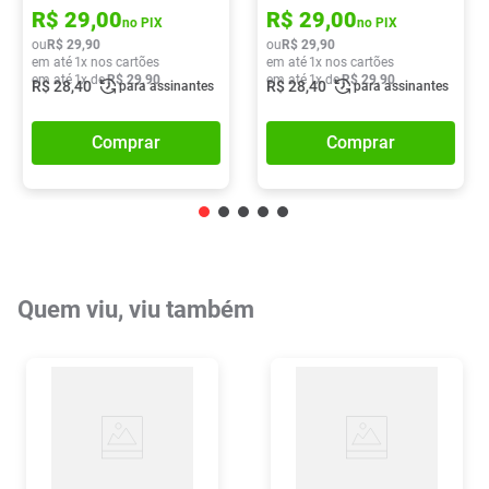
R$
29
,
00
R$
29
,
00
no PIX
no PIX
ou
R$
29
,
90
ou
R$
29
,
90
em até
1
x nos cartões
em até
1
x nos cartões
em até
1
x de
R$
29
,
90
em até
1
x de
R$
29
,
90
R$
28
,
40
R$
28
,
40
para assinantes
para assinantes
Comprar
Comprar
Quem viu, viu também