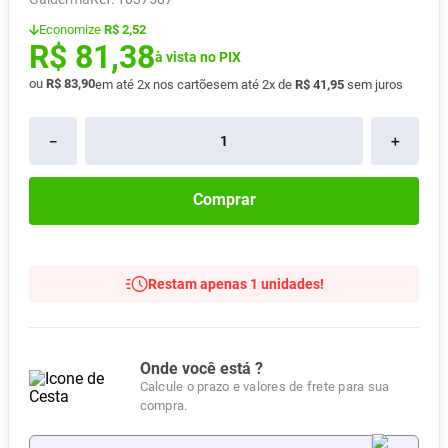
Absorvente
8
º
Economize
R$ 2,52
R$
81
,
38
Vitamina D
9
º
à vista no PIX
ou
R$
83
,
90
em até
2
x nos cartões
em até
2
x de
R$
41
,
95
sem juros
Lavitan
10
º
－
＋
Comprar
Restam apenas 1 unidades!
Onde você está ?
Calcule o prazo e valores de frete para sua
compra.