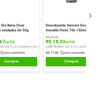
 Em Barra Dove
Desodorante Aerosol Dove Men
 6 Unidades De 90g
Invisible Fresh 75h 150ml
R$
20
,
40
67
R$
18
,
33
no PIX
no PIX
9
em até
1
x nos cartões
em até
1
x de
R$
ou
27
R$
,
49
18
,
90
em até
1
x nos cartões
em até
1
x de
R$
17
,
96
para assinantes
para assinantes
Comprar
Comprar