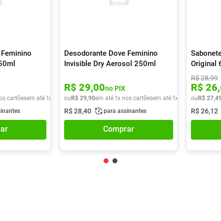
 Feminino
Desodorante Dove Feminino
Sabonete
250ml
Invisible Dry Aerosol 250ml
Original
R$
28
,
99
R$
29
,
00
R$
26
,
no PIX
os cartões
em até
1
x de
R$
ou
29
R$
,
90
29
,
90
em até
1
x nos cartões
em até
1
x de
R$
ou
29
R$
,
90
27
,
4
R$
28
,
40
R$
26
,
12
sinantes
para assinantes
ar
Comprar