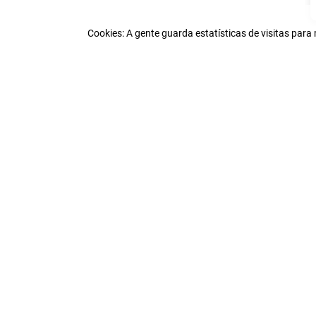
Cookies: A gente guarda estatísticas de visitas par
Atendimento
Institucional
Central de Atendimento
Sobre a Promofarma
Nossas lojas
SAC
Política de Privacidade
sac@promofarma.com.br
Trabalhe conosco
Segunda a Sexta | 08:00 às 19:00
Blog
Sábado| 08:00 às 19:00
Exceto Feriados