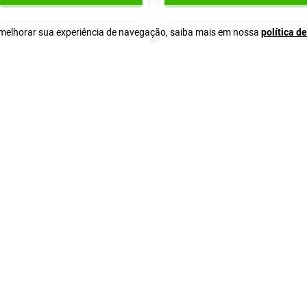
a melhorar sua experiência de navegação, saiba mais em nossa
política d
Ajuda
Serviços
Assinatura
Convênio Farmá
Como comprar
Serviços Farmac
Entrega e Retirada
Entrega Loja Física
Forma de Pagamento
Trocas e Devoluções