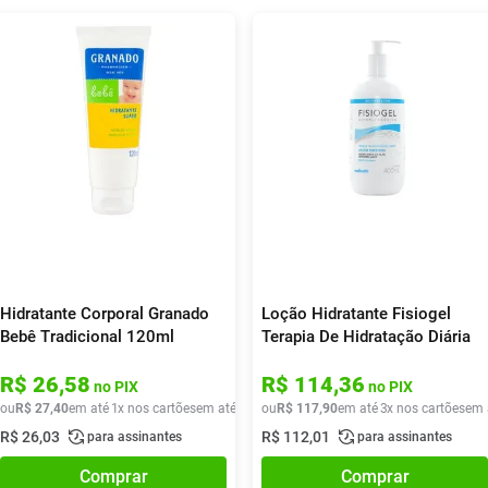
Hidratante Corporal Granado
Loção Hidratante Fisiogel
Bebê Tradicional 120ml
Terapia De Hidratação Diária
400ml
R$
26
,
58
R$
114
,
36
no PIX
no PIX
ou
R$
27
,
40
em até
1
x nos cartões
em até
1
x de
ou
R$
R$
27
117
,
40
,
90
em até
3
x nos cartões
em 
R$
26
,
03
R$
112
,
01
para assinantes
para assinantes
Comprar
Comprar