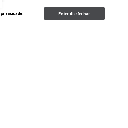
Entendi e fechar
e privacidade.
Formas de pagamento
cia
êuticos
Segurança