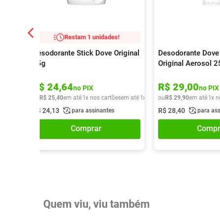
Restam 1 unidades!
Desodorante Stick Dove Original
Desodorante Dove
45g
Original Aerosol 
R$
24
,
64
R$
29
,
00
no PIX
no PIX
ou
R$
25
,
40
em até
1
x nos cartões
em até
1
x de
R$
ou
25
R$
,
40
29
,
90
em até
1
x n
R$
24
,
13
R$
28
,
40
para assinantes
para as
Comprar
Compr
Quem viu, viu também