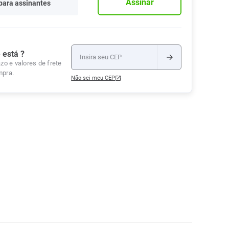
Assinar
para assinantes
Tudo
Tiras para Teste
Lenços e Toalhas
Talcos
Esponjas
Umedecidas
Ver Tudo
Ver Tudo
Ver Tudo
Protetor de Colchão
 está ?
zo e valores de frete
Roupas Íntimas
mpra.
Ver Tudo
Não sei meu CEP