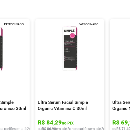
PATROCINADO
PATROCINADO
 Simple
Ultra Sérum Facial Simple
Ultra Sé
lurônico 30ml
Organic Vitamina C 30ml
Organic 
R$
84
,
29
R$
69
,
no PIX
os cartões
em até
2
x de
R$
ou
42
R$
,
95
86
,
90
em até
2
x nos cartões
em até
2
x de
R$
ou
43
R$
,
45
71
,
4