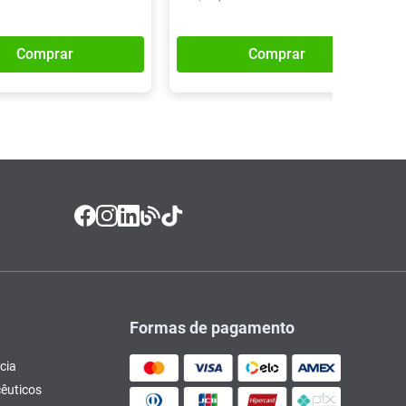
Comprar
Comprar
Formas de pagamento
cia
êuticos