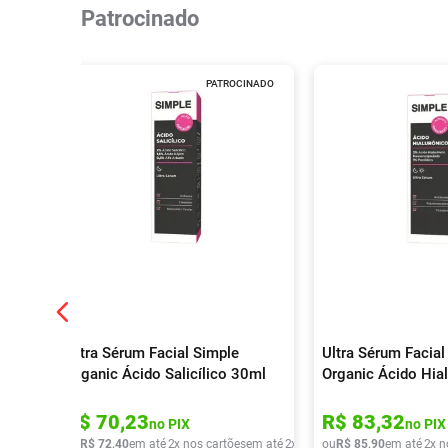
Patrocinado
PATROCINADO
Ultra Sérum Facial Simple
Ultra Sérum Facial
Organic Ácido Salicílico 30ml
Organic Ácido Hia
R$
70
,
23
R$
83
,
32
no PIX
no PIX
ou
R$
72
,
40
em até
2
x nos cartões
em até
2
x de
R$
ou
36
R$
,
20
85
,
90
em até
2
x n