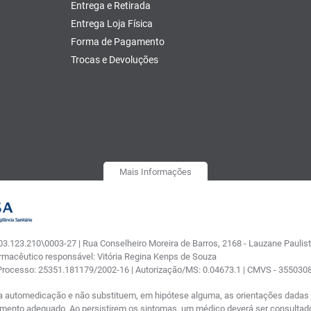
Entrega e Retirada
Entrega Loja Física
Forma de Pagamento
Trocas e Devoluções
Mais Informações
.123.210\0003-27 | Rua Conselheiro Moreira de Barros, 2168 - Lauzane Paulista
armacêutico responsável: Vitória Regina Kenps de Souza
 Processo: 25351.181179/2002-16 | Autorização/MS: 0.04673.1 | CMVS - 35503
a automedicação e não substituem, em hipótese alguma, as orientações dadas p
tamento adequado. Ao persistirem os sintomas, um médico deverá ser consultad