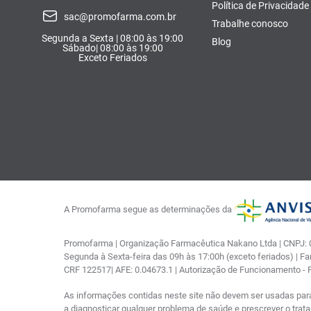
Política de Privacidade
sac@promofarma.com.br
Trabalhe conosco
Segunda a Sexta | 08:00 às 19:00
Blog
Sábado| 08:00 às 19:00
Exceto Feriados
A Promofarma segue as determinações da
Promofarma | Organização Farmacêutica Nakano Ltda | CNPJ: 03
Segunda à Sexta-feira das 09h às 17:00h (exceto feriados) | F
CRF 122517| AFE: 0.04673.1 | Autorização de Funcionamento -
As informações contidas neste site não devem ser usadas par
a diagnosticar qualquer problema de saúde e prescrever o tra