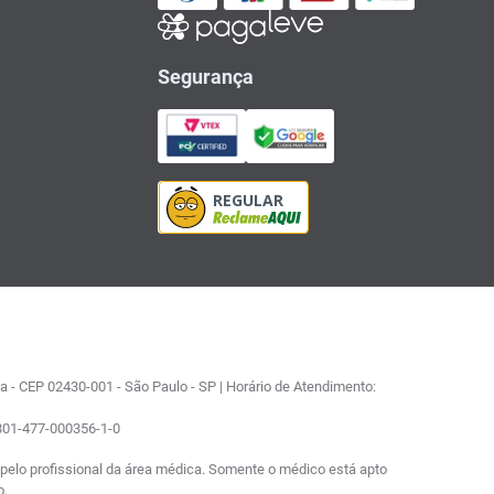
Segurança
 - CEP 02430-001 - São Paulo - SP | Horário de Atendimento:
0801-477-000356-1-0
elo profissional da área médica. Somente o médico está apto
o.