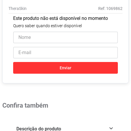
Pampers Confort Sec
8
º
TheraSkin
:
1069862
Vitamina D
9
º
Este produto não está disponível no momento
Soro Fisiológico
10
º
Quero saber quando estiver disponível
Enviar
Confira também
Descrição do produto