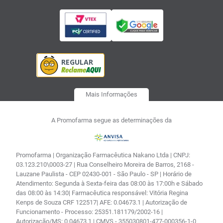
Mais Informações
A Promofarma segue as determinações da
Promofarma | Organização Farmacêutica Nakano Ltda | CNPJ:
03.123.210\0003-27 | Rua Conselheiro Moreira de Barros, 2168 -
Lauzane Paulista - CEP 02430-001 - São Paulo - SP | Horário de
Atendimento: Segunda à Sexta-feira das 08:00 às 17:00h e Sábado
das 08:00 às 14:30| Farmacêutica responsável: Vitória Regina
Kenps de Souza CRF 122517| AFE: 0.04673.1 | Autorização de
Funcionamento - Processo: 25351.181179/2002-16 |
Autorização/MS: 0.04673.1 | CMVS - 355030801-477-000356-1-0