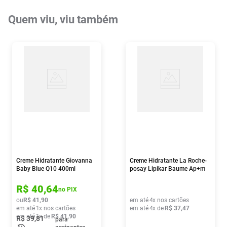
Quem viu, viu também
Creme Hidratante Giovanna
Creme Hidratante La Roche-
Baby Blue Q10 400ml
posay Lipikar Baume Ap+m
75ml
R$
40
,
64
no PIX
ou
R$
41
,
90
em até
4
x nos cartões
em até
1
x nos cartões
em até
4
x de
R$
37
,
47
em até
1
x de
R$
41
,
90
R$
39
,
81
para