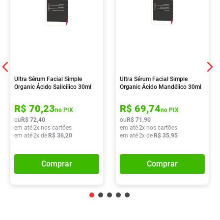
Ultra Sérum Facial Simple
Ultra Sérum Facial Simple
Organic Ácido Salicílico 30ml
Organic Ácido Mandélico 30ml
R$
70
,
23
R$
69
,
74
no PIX
no PIX
ou
R$
72
,
40
ou
R$
71
,
90
em até
2
x nos cartões
em até
2
x nos cartões
em até
2
x de
R$
36
,
20
em até
2
x de
R$
35
,
95
Comprar
Comprar