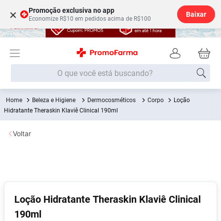
Promoção exclusiva no app
×
Baixar
Economize R$10 em pedidos acima de R$100
O que você está buscando?
Beleza e Higiene
Dermocosméticos
Corpo
Loção
Termos mais buscados
Hidratante Theraskin Klaviê Clinical 190ml
Fralda
1
º
Voltar
Lenço Umedecido
2
º
Medley
3
º
Fralda Xg
4
º
Fralda G
5
º
Loção Hidratante Theraskin Klaviê Clinical
Desodorante
6
º
190ml
Shampoo
7
º