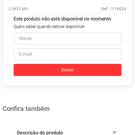
de 5g
Absorvente
8
º
LOKELMA
:
1116024
Lavitan
9
º
Este produto não está disponível no momento
Vitamina D
10
º
Quero saber quando estiver disponível
Enviar
Confira também
Descrição do produto