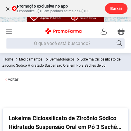
Promoção exclusiva no app
×
Baixar
Economize R$10 em pedidos acima de R$100
O que você está buscando?
Medicamentos
Dermatológicos
Lokelma Ciclossilicato de
Termos mais buscados
Zircônio Sódico Hidratado Suspensão Oral em Pó 3 Sachês de 5g
Fralda
1
º
Voltar
Medley
2
º
Lenço Umedecido
3
º
Fralda Xg
4
º
Fralda G
5
º
Lokelma Ciclossilicato de Zircônio Sódico
Shampoo
6
º
Hidratado Suspensão Oral em Pó 3 Sachês
Desodorante
7
º