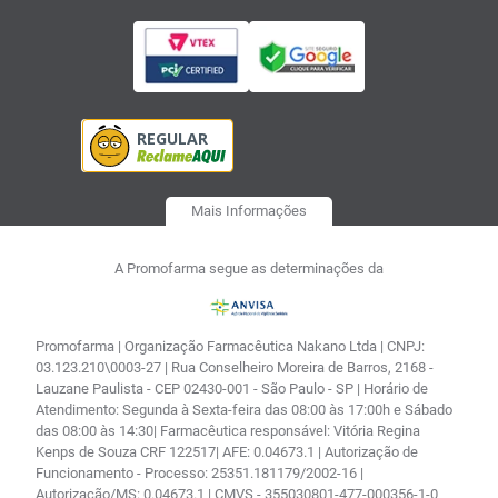
Mais Informações
A Promofarma segue as determinações da
Promofarma | Organização Farmacêutica Nakano Ltda | CNPJ:
03.123.210\0003-27 | Rua Conselheiro Moreira de Barros, 2168 -
Lauzane Paulista - CEP 02430-001 - São Paulo - SP | Horário de
Atendimento: Segunda à Sexta-feira das 08:00 às 17:00h e Sábado
das 08:00 às 14:30| Farmacêutica responsável: Vitória Regina
Kenps de Souza CRF 122517| AFE: 0.04673.1 | Autorização de
Funcionamento - Processo: 25351.181179/2002-16 |
Autorização/MS: 0.04673.1 | CMVS - 355030801-477-000356-1-0