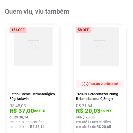
Quem viu, viu também
15%
OFF
5%
OFF
Restam 2 unidades!
Estriol Creme Dermatológico
Trok-N Cetoconazol 20mg +
50g Actavis
Betametasona 0,5mg +
Neomicina 1,5mg Pomada
R$
45
,
05
R$
21
,
64
10g
R$
37
,
00
R$
20
,
03
no PIX
no PIX
ou
R$
38
,
14
ou
R$
20
,
65
em até
1
x nos cartões
em até
1
x nos cartões
em até
1
x de
R$
38
,
14
em até
1
x de
R$
20
,
65