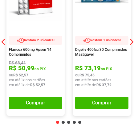
Restam 2 unidades!
Restam 1 unidades!
Flancox 600mg Apsen 14
Digeliv 400fcc 30 Comprimidos
Comprimidos
Mastigavel
R$
68
,
41
R$
50
,
99
R$
73
,
19
no PIX
no PIX
ou
R$
52
,
57
ou
R$
75
,
45
em até
1
x nos cartões
em até
2
x nos cartões
em até
1
x de
R$
52
,
57
em até
2
x de
R$
37
,
72
Comprar
Comprar