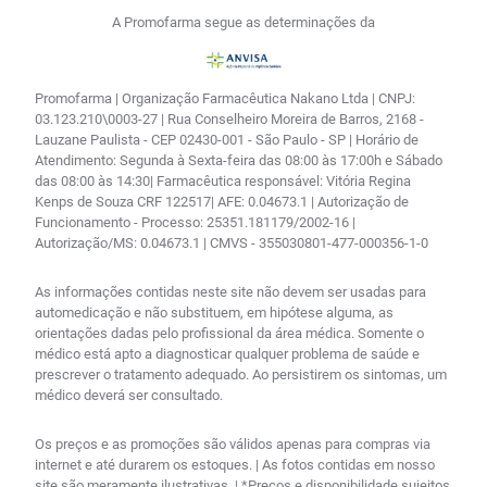
A Promofarma segue as determinações da
Promofarma | Organização Farmacêutica Nakano Ltda | CNPJ:
03.123.210\0003-27 | Rua Conselheiro Moreira de Barros, 2168 -
Lauzane Paulista - CEP 02430-001 - São Paulo - SP | Horário de
Atendimento: Segunda à Sexta-feira das 08:00 às 17:00h e Sábado
das 08:00 às 14:30| Farmacêutica responsável: Vitória Regina
Kenps de Souza CRF 122517| AFE: 0.04673.1 | Autorização de
Funcionamento - Processo: 25351.181179/2002-16 |
Autorização/MS: 0.04673.1 | CMVS - 355030801-477-000356-1-0
As informações contidas neste site não devem ser usadas para
automedicação e não substituem, em hipótese alguma, as
orientações dadas pelo profissional da área médica. Somente o
médico está apto a diagnosticar qualquer problema de saúde e
prescrever o tratamento adequado. Ao persistirem os sintomas, um
médico deverá ser consultado.
Os preços e as promoções são válidos apenas para compras via
internet e até durarem os estoques. | As fotos contidas em nosso
site são meramente ilustrativas. | *Preços e disponibilidade sujeitos