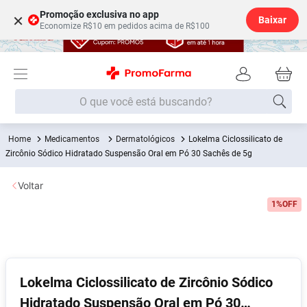
Promoção exclusiva no app
×
Baixar
Economize R$10 em pedidos acima de R$100
O que você está buscando?
Medicamentos
Dermatológicos
Lokelma Ciclossilicato de
Termos mais buscados
Zircônio Sódico Hidratado Suspensão Oral em Pó 30 Sachês de 5g
Fralda
1
º
Voltar
Medley
2
º
1%
OFF
Lenço Umedecido
3
º
Fralda Xg
4
º
Fralda G
5
º
Shampoo
6
º
Lokelma Ciclossilicato de Zircônio Sódico
Hidratado Suspensão Oral em Pó 30
Desodorante
7
º