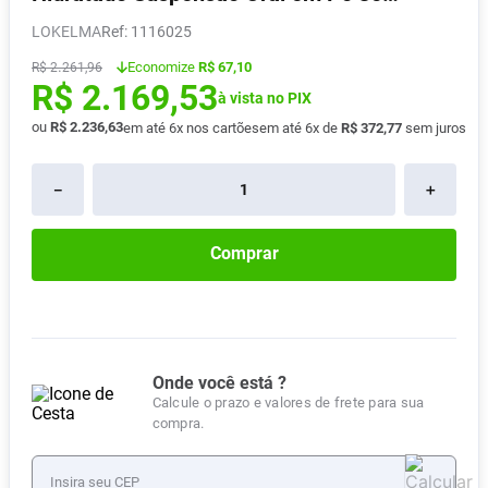
Sachês de 5g
Absorvente
8
º
LOKELMA
:
1116025
Lavitan
9
º
.
Economize
R$ 67,10
R$
2
261
,
96
R$
2
.
169
,
53
Vitamina D
10
º
à vista no PIX
ou
R$
2
.
236
,
63
em até
6
x nos cartões
em até
6
x de
R$
372
,
77
sem juros
－
＋
Comprar
Onde você está ?
Calcule o prazo e valores de frete para sua
compra.