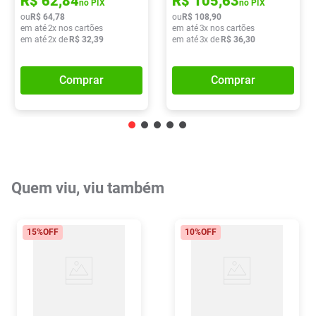
R$
62
,
84
R$
105
,
63
no PIX
no PIX
ou
R$
64
,
78
ou
R$
108
,
90
em até
2
x nos cartões
em até
3
x nos cartões
em até
2
x de
R$
32
,
39
em até
3
x de
R$
36
,
30
Comprar
Comprar
Quem viu, viu também
15%
OFF
10%
OFF