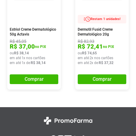
Restam 1 unidades!
Estriol Creme Dermatológico
Dermotil Fusid Creme
50g Actavis
Dermatológico 20g
R$
45
,
05
R$
82
,
93
R$
37
,
00
R$
72
,
41
no PIX
no PIX
ou
R$
38
,
14
ou
R$
74
,
65
em até
1
x nos cartões
em até
2
x nos cartões
em até
1
x de
R$
38
,
14
em até
2
x de
R$
37
,
32
Comprar
Comprar