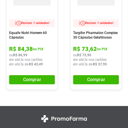
Restam 1 unidades!
Restam 1 unidades!
Equaliv Nutri Homem 60
Targifor Pharmaton Complex
Cápsulas
30 Cápsulas Gelatinosas
R$
84
,
38
R$
73
,
62
no PIX
no PIX
ou
R$
86
,
99
ou
R$
75
,
90
em até
2
x nos cartões
em até
2
x nos cartões
em até
2
x de
R$
43
,
49
em até
2
x de
R$
37
,
95
Comprar
Comprar