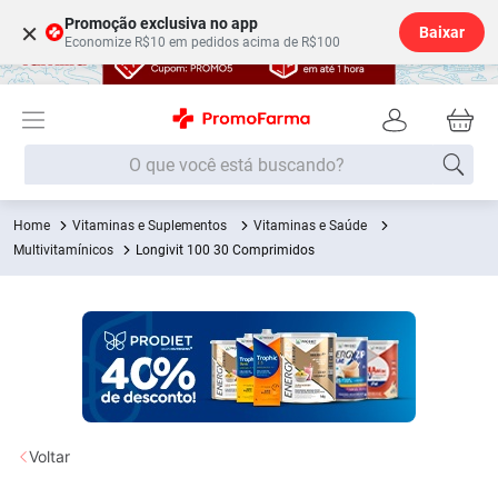
Promoção exclusiva no app
×
Baixar
Economize R$10 em pedidos acima de R$100
O que você está buscando?
Vitaminas e Suplementos
Vitaminas e Saúde
Termos mais buscados
Multivitamínicos
Longivit 100 30 Comprimidos
Fralda
1
º
Medley
2
º
Lenço Umedecido
3
º
Fralda Xg
4
º
Fralda G
5
º
Shampoo
6
º
Voltar
Desodorante
7
º