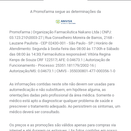
A Promofarma segue as determinações da
Promofarma | Organização Farmacêutica Nakano Ltda | CNPJ:
03.123.210\0003-27 | Rua Conselheiro Moreira de Barros, 2168 -
Lauzane Paulista - CEP 02430-001 - São Paulo - SP | Horário de
Atendimento: Segunda à Sexta-feira das 08:00 às 17:00h e Sábado
das 08:00 às 14:30| Farmacêutica responsável: Vitória Regina
Kenps de Souza CRF 122517| AFE: 0.04673.1 | Autorização de
Funcionamento - Processo: 25351.181179/2002-16 |
Autorização/MS: 0.04673.1 | CMVS - 355030801-477-000356-1-0
As informações contidas neste site não devem ser usadas para
automedicação e não substituem, em hipótese alguma, as
orientações dadas pelo profissional da área médica. Somente o
médico está apto a diagnosticar qualquer problema de saúde e
prescrever o tratamento adequado. Ao persistirem os sintomas, um
médico deverá ser consultado.
Os preços e as promoções são válidos apenas para compras via
internet e até durarem os estoques. | As fotos contidas em nosso