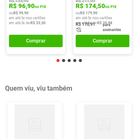
R$
135
,
90
R$
211
,
90
R$
96
,
90
R$
174
,
50
no PIX
no PIX
ou
R$
99
,
90
ou
R$
179
,
90
em até
3
x nos cartões
em até
5
x nos cartões
em até
3
x de
R$
33
,
30
em até
5
x de
R$
35
,
98
R$
170
,
91
para
assinantes
Comprar
Comprar
Quem viu, viu também