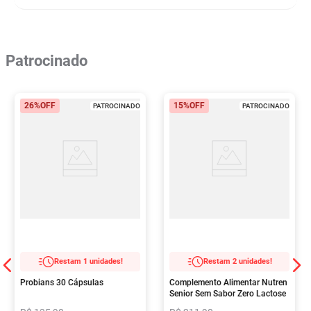
Patrocinado
26%
OFF
15%
OFF
PATROCINADO
PATROCINADO
Restam 1 unidades!
Restam 2 unidades!
Probians 30 Cápsulas
Complemento Alimentar Nutren
Senior Sem Sabor Zero Lactose
740g