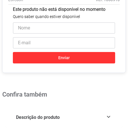
Pampers Confort Sec
8
º
Este produto não está disponível no momento
Vitamina D
9
º
Quero saber quando estiver disponível
Soro Fisiológico
10
º
Enviar
Confira também
Descrição do produto