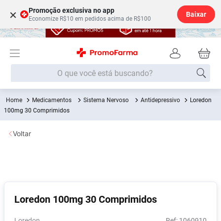
Promoção exclusiva no app
×
Baixar
Economize R$10 em pedidos acima de R$100
O que você está buscando?
Medicamentos
Sistema Nervoso
Antidepressivo
Loredon
Termos mais buscados
100mg 30 Comprimidos
Fralda
1
º
Voltar
Lenço Umedecido
2
º
Medley
3
º
Fralda Xg
4
º
Fralda G
5
º
Loredon 100mg 30 Comprimidos
Shampoo
6
º
Desodorante
7
º
Loredon
:
1060910