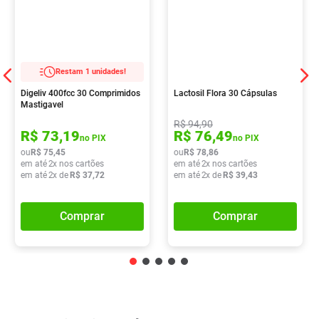
Restam 1 unidades!
Digeliv 400fcc 30 Comprimidos
Lactosil Flora 30 Cápsulas
Mastigavel
R$
94
,
90
R$
73
,
19
R$
76
,
49
no PIX
no PIX
ou
R$
75
,
45
ou
R$
78
,
86
em até
2
x nos cartões
em até
2
x nos cartões
em até
2
x de
R$
37
,
72
em até
2
x de
R$
39
,
43
Comprar
Comprar