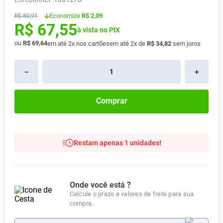
Absorvente
8
º
Economize
R$ 2,09
R$
80
,
91
R$
67
,
55
Lavitan
9
º
à vista no PIX
Vitamina D
ou
R$
69
,
64
10
º
em até
2
x nos cartões
em até
2
x de
R$
34
,
82
sem juros
－
＋
Comprar
Restam apenas 1 unidades!
Onde você está ?
Calcule o prazo e valores de frete para sua
compra.