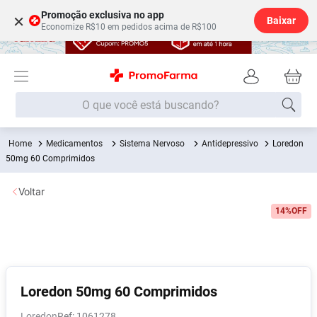
Promoção exclusiva no app
×
Baixar
Economize R$10 em pedidos acima de R$100
O que você está buscando?
Medicamentos
Sistema Nervoso
Antidepressivo
Loredon
Termos mais buscados
50mg 60 Comprimidos
Fralda
1
º
Voltar
Medley
2
º
14%
OFF
Lenço Umedecido
3
º
Fralda Xg
4
º
Fralda G
5
º
Shampoo
6
º
Loredon 50mg 60 Comprimidos
Desodorante
7
º
Loredon
:
1061278