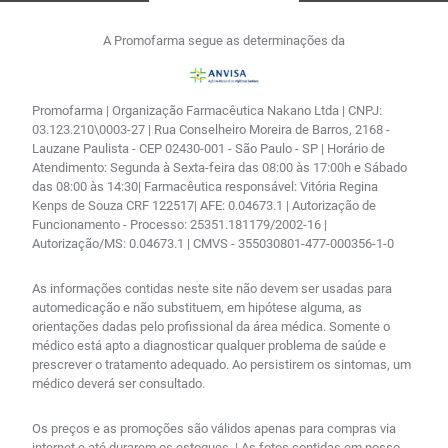
A Promofarma segue as determinações da
Promofarma | Organização Farmacêutica Nakano Ltda | CNPJ:
03.123.210\0003-27 | Rua Conselheiro Moreira de Barros, 2168 -
Lauzane Paulista - CEP 02430-001 - São Paulo - SP | Horário de
Atendimento: Segunda à Sexta-feira das 08:00 às 17:00h e Sábado
das 08:00 às 14:30| Farmacêutica responsável: Vitória Regina
Kenps de Souza CRF 122517| AFE: 0.04673.1 | Autorização de
Funcionamento - Processo: 25351.181179/2002-16 |
Autorização/MS: 0.04673.1 | CMVS - 355030801-477-000356-1-0
As informações contidas neste site não devem ser usadas para
automedicação e não substituem, em hipótese alguma, as
orientações dadas pelo profissional da área médica. Somente o
médico está apto a diagnosticar qualquer problema de saúde e
prescrever o tratamento adequado. Ao persistirem os sintomas, um
médico deverá ser consultado.
Os preços e as promoções são válidos apenas para compras via
internet e até durarem os estoques. | As fotos contidas em nosso