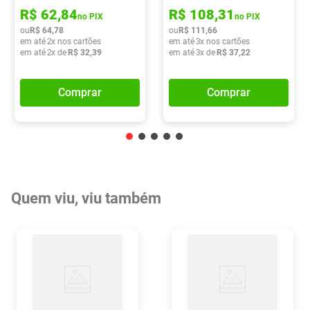
R$
62
,
84
R$
108
,
31
no PIX
no PIX
ou
R$
64
,
78
ou
R$
111
,
66
em até
2
x nos cartões
em até
3
x nos cartões
em até
2
x de
R$
32
,
39
em até
3
x de
R$
37
,
22
Comprar
Comprar
Quem viu, viu também