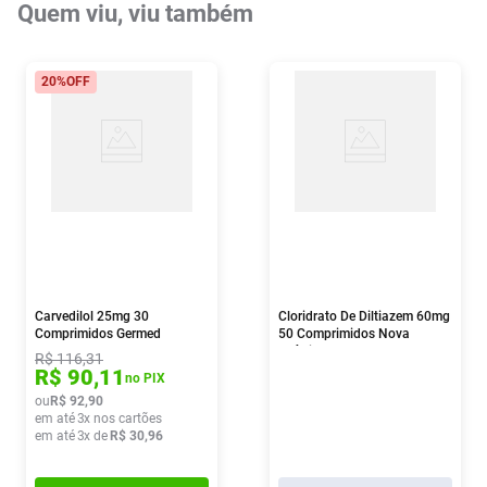
Quem viu, viu também
20%
OFF
Carvedilol 25mg 30
Cloridrato De Diltiazem 60mg
Comprimidos Germed
50 Comprimidos Nova
Química
R$
116
,
31
R$
90
,
11
no PIX
ou
R$
92
,
90
em até
3
x nos cartões
em até
3
x de
R$
30
,
96