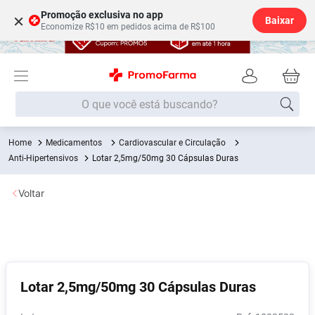
Promoção exclusiva no app
×
Baixar
Economize R$10 em pedidos acima de R$100
O que você está buscando?
Medicamentos
Cardiovascular e Circulação
Termos mais buscados
Anti-Hipertensivos
Lotar 2,5mg/50mg 30 Cápsulas Duras
Fralda
1
º
Voltar
Medley
2
º
Lenço Umedecido
3
º
Fralda Xg
4
º
Fralda G
5
º
Lotar 2,5mg/50mg 30 Cápsulas Duras
Shampoo
6
º
Desodorante
7
º