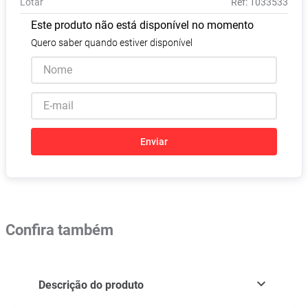
Lotar
:
1033533
Absorvente
8
º
Este produto não está disponível no momento
Vitamina D
9
º
Quero saber quando estiver disponível
Lavitan
10
º
Enviar
Confira também
Descrição do produto