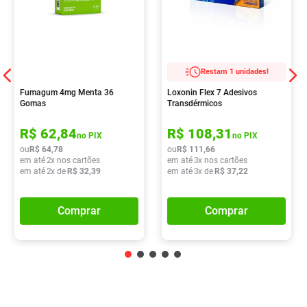
Restam 1 unidades!
Fumagum 4mg Menta 36
Loxonin Flex 7 Adesivos
Gomas
Transdérmicos
R$
62
,
84
R$
108
,
31
no PIX
no PIX
ou
R$
64
,
78
ou
R$
111
,
66
em até
2
x nos cartões
em até
3
x nos cartões
em até
2
x de
R$
32
,
39
em até
3
x de
R$
37
,
22
Comprar
Comprar