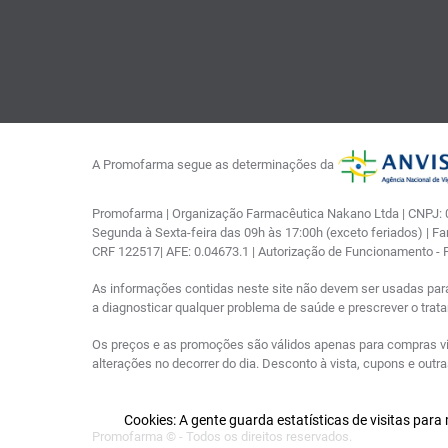
A Promofarma segue as determinações da
Promofarma | Organização Farmacêutica Nakano Ltda | CNPJ: 03
Segunda à Sexta-feira das 09h às 17:00h (exceto feriados) | F
CRF 122517| AFE: 0.04673.1 | Autorização de Funcionamento -
As informações contidas neste site não devem ser usadas par
a diagnosticar qualquer problema de saúde e prescrever o tra
Os preços e as promoções são válidos apenas para compras via i
alterações no decorrer do dia. Desconto à vista, cupons e out
Cookies: A gente guarda estatísticas de visitas par
Promofarma © - Todos os direitos reservados.