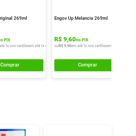
riginal 269ml
Engov Up Melancia 269ml
R$
9
,
60
no PIX
no PIX
até
1
x nos cartões
em até
1
x de
R$
ou
9
,
90
R$
9
,
90
em até
1
x nos cartões
em até
1
x de
R$
9
Comprar
Comprar