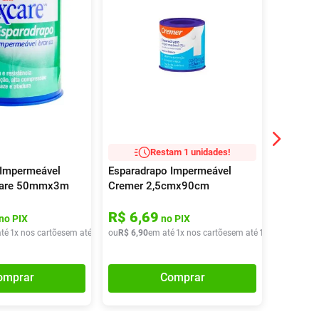
Restam 1 unidades!
 Impermeável
Esparadrapo Impermeável
Esparad
care 50mmx3m
Cremer 2,5cmx90cm
Microp
R$
6
,
69
R$
34
no PIX
no PIX
té
1
x nos cartões
em até
1
x de
ou
R$
R$
19
6
,
,
90
90
em até
1
x nos cartões
em até
1
x de
ou
R$
R$
6
,
90
35
,
9
omprar
Comprar