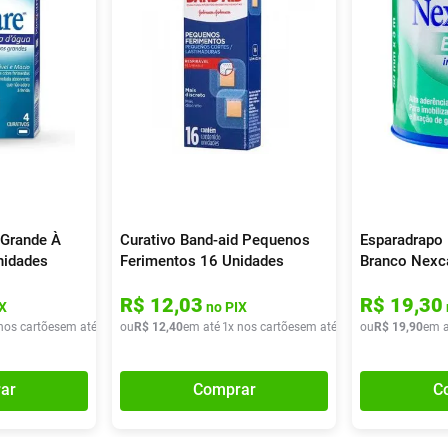
 Grande À
Curativo Band-aid Pequenos
Esparadrapo
nidades
Ferimentos 16 Unidades
Branco Nex
R$
12
,
03
R$
19
,
30
X
no PIX
nos cartões
em até
1
x de
ou
R$
R$
41
12
,
90
,
40
em até
1
x nos cartões
em até
1
x de
ou
R$
R$
12
19
,
40
,
90
em a
ar
Comprar
C