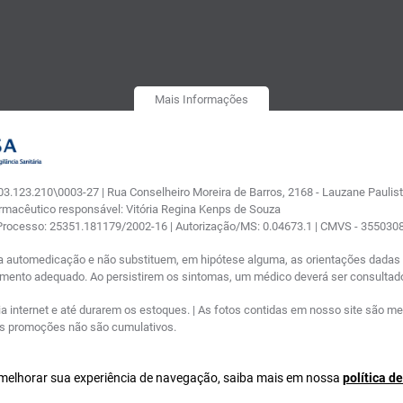
Mais Informações
.123.210\0003-27 | Rua Conselheiro Moreira de Barros, 2168 - Lauzane Paulista
armacêutico responsável: Vitória Regina Kenps de Souza
 Processo: 25351.181179/2002-16 | Autorização/MS: 0.04673.1 | CMVS - 35503
a automedicação e não substituem, em hipótese alguma, as orientações dadas p
tamento adequado. Ao persistirem os sintomas, um médico deverá ser consultad
nternet e até durarem os estoques. | As fotos contidas em nosso site são meram
ras promoções não são cumulativos.
a melhorar sua experiência de navegação, saiba mais em nossa
política d