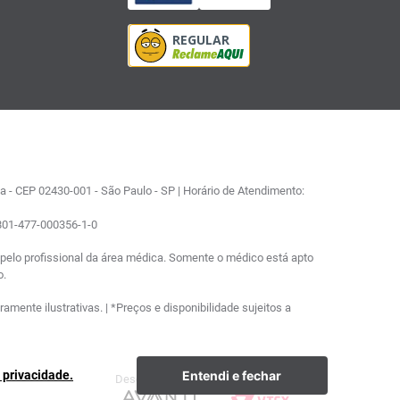
 - CEP 02430-001 - São Paulo - SP | Horário de Atendimento:
0801-477-000356-1-0
elo profissional da área médica. Somente o médico está apto
o.
ente ilustrativas. | *Preços e disponibilidade sujeitos a
Entendi e fechar
e privacidade.
Desenvolvimento
Plataforma