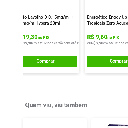
Colírio Lavolho D 0,15mg/ml +
Energético Engov Up 
0,30mg/m Hypera 20ml
Tropicais Zero Açúc
R$
19
,
30
R$
9
,
60
no PIX
no PIX
ou
R$
19
,
90
em até
1
x nos cartões
em até
1
x de
R$
ou
19
R$
,
90
9
,
90
em até
1
x nos c
Comprar
Comprar
Quem viu, viu também