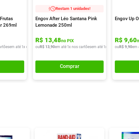
Restam 1 unidades!
Frutas
Engov After Léo Santana Pink
Engov Up O
ar 269ml
Lemonade 250ml
R$
13
,
48
R$
9
,
60
no PIX
artões
em até
1
x de
R$
ou
9
,
90
R$
13
,
90
em até
1
x nos cartões
em até
1
x de
R$
ou
13
R$
,
90
9
,
90
em 
Comprar