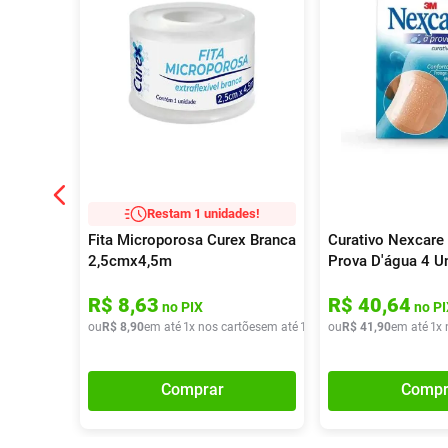
Restam 1 unidades!
Fita Microporosa Curex Branca
Curativo Nexcare
2,5cmx4,5m
Prova D'água 4 U
R$
8
,
63
R$
40
,
64
no PIX
no PI
ou
R$
8
,
90
em até
1
x nos cartões
em até
1
x de
ou
R$
R$
8
,
90
41
,
90
em até
1
x 
Comprar
Compr