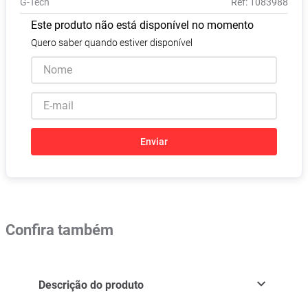
G-Tech
:
1083988
Absorvente
8
º
Este produto não está disponível no momento
Vitamina D
9
º
Quero saber quando estiver disponível
Lavitan
10
º
Enviar
Confira também
Descrição do produto