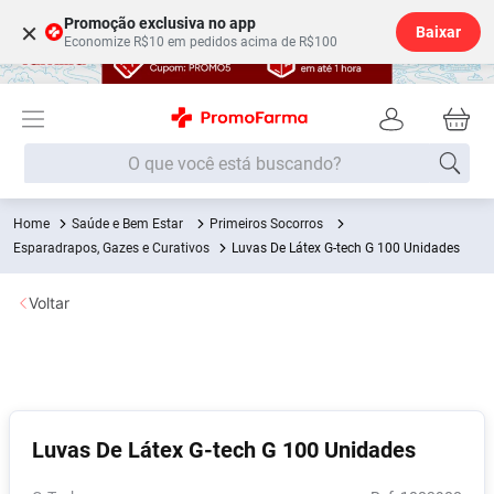
Promoção exclusiva no app
×
Baixar
Economize R$10 em pedidos acima de R$100
O que você está buscando?
Saúde e Bem Estar
Primeiros Socorros
Termos mais buscados
Esparadrapos, Gazes e Curativos
Luvas De Látex G-tech G 100 Unidades
Fralda
1
º
Voltar
Medley
2
º
Lenço Umedecido
3
º
Fralda Xg
4
º
Fralda G
5
º
Luvas De Látex G-tech G 100 Unidades
Shampoo
6
º
Desodorante
7
º