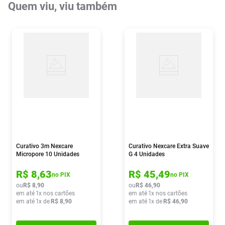
Quem viu, viu também
Curativo 3m Nexcare
Curativo Nexcare Extra Suave
Micropore 10 Unidades
G 4 Unidades
R$
8
,
63
R$
45
,
49
no PIX
no PIX
ou
R$
8
,
90
ou
R$
46
,
90
em até
1
x nos cartões
em até
1
x nos cartões
em até
1
x de
R$
8
,
90
em até
1
x de
R$
46
,
90