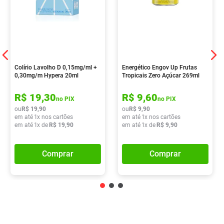
Colírio Lavolho D 0,15mg/ml +
Energético Engov Up Frutas
0,30mg/m Hypera 20ml
Tropicais Zero Açúcar 269ml
R$
19
,
30
R$
9
,
60
no PIX
no PIX
ou
R$
19
,
90
ou
R$
9
,
90
em até
1
x nos cartões
em até
1
x nos cartões
em até
1
x de
R$
19
,
90
em até
1
x de
R$
9
,
90
Comprar
Comprar