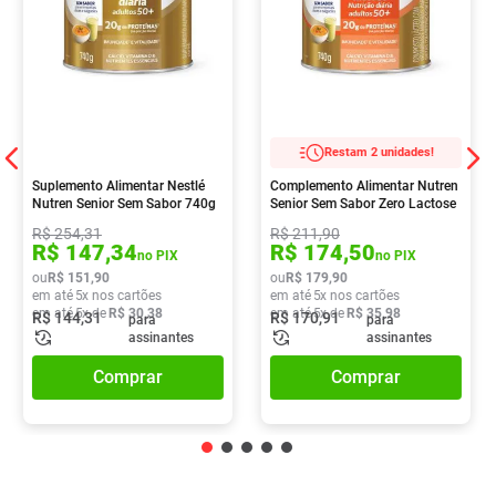
Restam 2 unidades!
Suplemento Alimentar Nestlé
Complemento Alimentar Nutren
Nutren Senior Sem Sabor 740g
Senior Sem Sabor Zero Lactose
740g
R$
254
,
31
R$
211
,
90
R$
147
,
34
R$
174
,
50
no PIX
no PIX
ou
R$
151
,
90
ou
R$
179
,
90
em até
5
x nos cartões
em até
5
x nos cartões
em até
5
x de
R$
30
,
38
em até
5
x de
R$
35
,
98
R$
144
,
31
R$
170
,
91
para
para
assinantes
assinantes
Comprar
Comprar