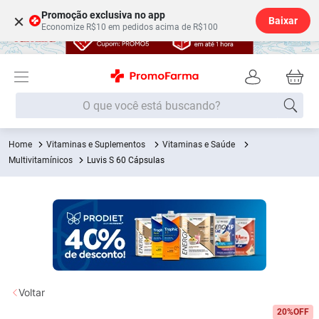
Promoção exclusiva no app
×
Baixar
Economize R$10 em pedidos acima de R$100
O que você está buscando?
Vitaminas e Suplementos
Vitaminas e Saúde
Termos mais buscados
Multivitamínicos
Luvis S 60 Cápsulas
Fralda
1
º
Lenço Umedecido
2
º
Medley
3
º
Fralda Xg
4
º
Fralda G
5
º
Desodorante
6
º
Voltar
Shampoo
20%
OFF
7
º