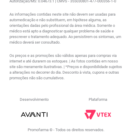
Autorização/MS: 0.04673.1 | CMVS - 355030801-477-000356-1-0
As informações contidas neste site não devem ser usadas para
automedicação e não substituem, em hipótese alguma, as
orientações dadas pelo profissional da área médica. Somente o
médico está apto a diagnosticar qualquer problema de saúde e
prescrever o tratamento adequado. Ao persistirem os sintomas, um
médico deverá ser consultado.
Os preços e as promoções são válidos apenas para compras via
internet e até durarem os estoques. | As fotos contidas em nosso
site são meramente ilustrativas. | *Preços e disponibilidade sujeitos
a alterações no decorrer do dia. Desconto à vista, cupons e outras
promoções não são cumulativos.
Desenvolvimento
Plataforma
R$
157
,
48
no PIX
Comprar
－
＋
Em até
5
x
R$
32
,
47
sem
Promofarma © - Todos os direitos reservados.
juros