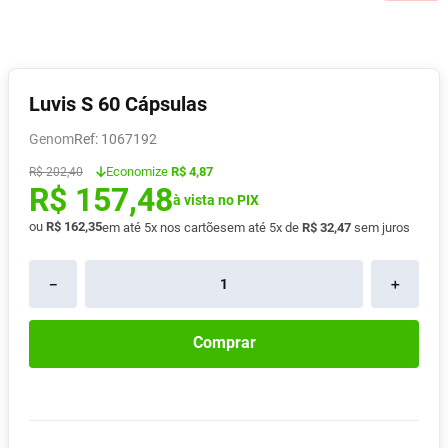
Pampers Confort Sec
8
º
Vitamina D
9
º
Soro Fisiológico
10
º
Luvis S 60 Cápsulas
Genom
:
1067192
Economize
R$ 4,87
R$
202
,
40
R$
157
,
48
à vista no PIX
ou
R$
162
,
35
em até
5
x nos cartões
em até
5
x de
R$
32
,
47
sem juros
－
＋
Comprar