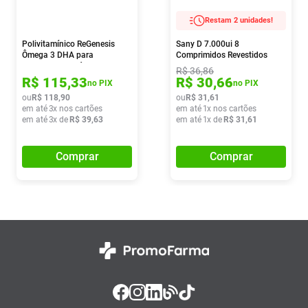
Restam 2 unidades!
Polivitamínico ReGenesis
Sany D 7.000ui 8
Ômega 3 DHA para
Comprimidos Revestidos
Gestantes 30 Cápsulas
R$
36
,
86
R$
115
,
33
R$
30
,
66
no PIX
no PIX
ou
R$
118
,
90
ou
R$
31
,
61
em até
3
x nos cartões
em até
1
x nos cartões
em até
3
x de
R$
39
,
63
em até
1
x de
R$
31
,
61
Comprar
Comprar