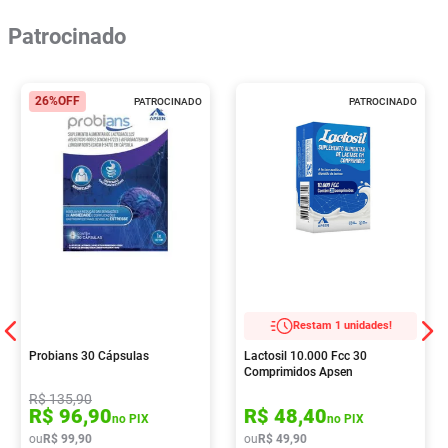
Patrocinado
26%
OFF
PATROCINADO
PATROCINADO
Restam 1 unidades!
Probians 30 Cápsulas
Lactosil 10.000 Fcc 30
Comprimidos Apsen
R$
135
,
90
R$
96
,
90
R$
48
,
40
no PIX
no PIX
ou
R$
99
,
90
ou
R$
49
,
90