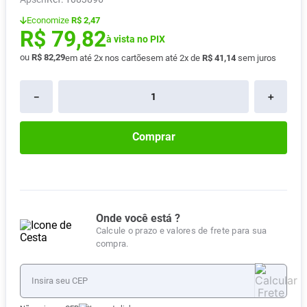
Absorvente
8
º
Economize
R$ 2,47
R$
79
,
82
Pampers Confort Sec
9
º
à vista no PIX
ou
R$
82
,
29
em até
2
x nos cartões
em até
2
x de
R$
41
,
14
sem juros
Lavitan
10
º
－
＋
Comprar
Onde você está ?
Calcule o prazo e valores de frete para sua
compra.