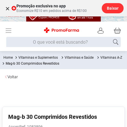
Promoção exclusiva no app
×
Baixar
Economize R$10 em pedidos acima de R$100
O que você está buscando?
Vitaminas e Suplementos
Vitaminas e Saúde
Vitaminas A-Z
Termos mais buscados
Mag-b 30 Comprimidos Revestidos
Fralda
1
º
Voltar
Lenço Umedecido
2
º
Medley
3
º
Fralda Xg
4
º
Fralda G
5
º
Desodorante
6
º
Mag-b 30 Comprimidos Revestidos
Shampoo
7
º
Apsen
:
1083896