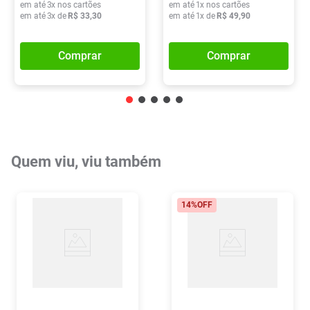
em até
3
x nos cartões
em até
1
x nos cartões
em até
3
x de
R$
33
,
30
em até
1
x de
R$
49
,
90
Comprar
Comprar
Quem viu, viu também
14%
OFF