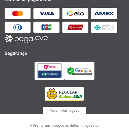
Segurança
Mais Informações
A Promofarma segue as determinações da