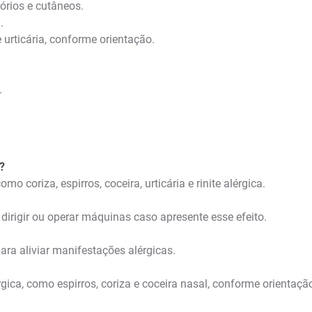
tórios e cutâneos.
.
e urticária, conforme orientação.
.
?
mo coriza, espirros, coceira, urticária e rinite alérgica.
irigir ou operar máquinas caso apresente esse efeito.
ra aliviar manifestações alérgicas.
érgica, como espirros, coriza e coceira nasal, conforme orientaçã