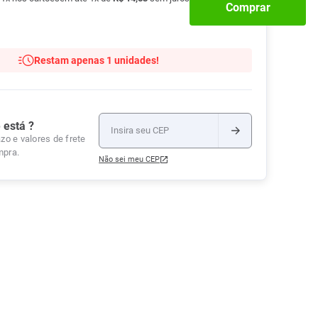
Comprar
Tudo
Tiras para Teste
Lenços e Toalhas
Talcos
Esponjas
Umedecidas
Ver Tudo
Ver Tudo
Ver Tudo
Restam apenas 1 unidades!
Protetor de Colchão
Roupas Íntimas
Ver Tudo
 está ?
zo e valores de frete
mpra.
Não sei meu CEP