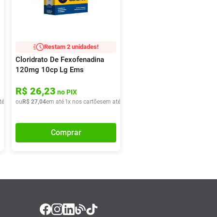
Restam 2 unidades!
Cloridrato De Fexofenadina
120mg 10cp Lg Ems
R$
26
,
23
no PIX
té
1
x de
ou
R$
R$
40
27
,
60
,
04
em até
1
x nos cartões
em até
1
x de
R$
27
,
04
Comprar