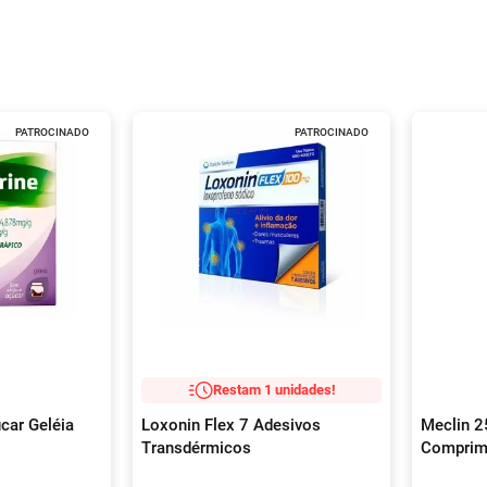
PATROCINADO
PATROCINADO
Restam 1 unidades!
car Geléia
Loxonin Flex 7 Adesivos
Meclin 
Transdérmicos
Comprim