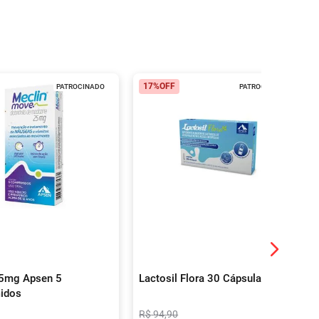
17%
OFF
PATROCINADO
PATROCINADO
25mg Apsen 5
Lactosil Flora 30 Cápsulas
idos
R$
94
,
90