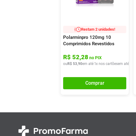
Restam 2 unidades!
Polarminpro 120mg 10
Comprimidos Revestidos
R$
52
,
28
no PIX
ou
R$
53
,
90
em até
1
x nos cartões
em até
1
x 
Comprar