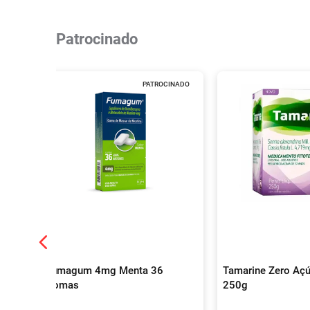
Patrocinado
PATROCINADO
Fumagum 4mg Menta 36
Tamarine Zero Açú
Gomas
250g