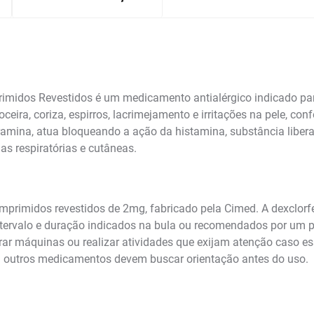
idos Revestidos é um medicamento antialérgico indicado para
 coceira, coriza, espirros, lacrimejamento e irritações na pele, c
iramina, atua bloqueando a ação da histamina, substância liber
as respiratórias e cutâneas.
imidos revestidos de 2mg, fabricado pela Cimed. A dexclorfen
, intervalo e duração indicados na bula ou recomendados por um 
perar máquinas ou realizar atividades que exijam atenção caso 
 ou outros medicamentos devem buscar orientação antes do uso.