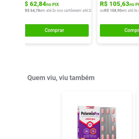
R$
62
,
84
R$
105
,
63
no PIX
no P
ou
R$
64
,
78
em até
2
x nos cartões
em até
2
x de
R$
ou
32
R$
,
39
108
,
90
em até
3
x
Comprar
Compr
Quem viu, viu também