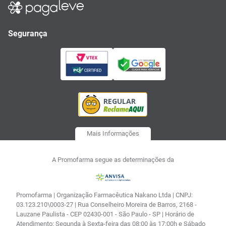
Segurança
Mais Informações
A Promofarma segue as determinações da
Promofarma | Organização Farmacêutica Nakano Ltda | CNPJ:
03.123.210\0003-27 | Rua Conselheiro Moreira de Barros, 2168 -
Lauzane Paulista - CEP 02430-001 - São Paulo - SP | Horário de
Atendimento: Segunda à Sexta-feira das 08:00 às 17:00h e Sábado