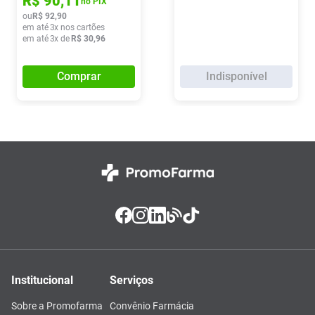
R$
90
,
11
no PIX
ou
R$
92
,
90
em até
3
x nos cartões
em até
3
x de
R$
30
,
96
Comprar
Indisponível
Institucional
Serviços
Sobre a Promofarma
Convênio Farmácia