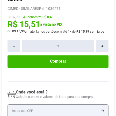
Absorvente
8
º
CIMED - SIMILARES
:
1036471
Pampers Confort Sec
9
º
Economize
R$ 0,48
R$
37
,
70
R$
15
,
51
Lavitan
10
º
à vista no PIX
ou
R$
15
,
99
em até
1
x nos cartões
em até
1
x de
R$
15
,
99
sem juros
－
＋
Comprar
Onde você está ?
Calcule o prazo e valores de frete para sua compra.