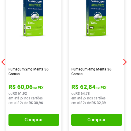
Fumagum 2mg Menta 36
Fumagum 4mg Menta 36
Gomas
Gomas
R$
60
,
06
R$
62
,
84
no PIX
no PIX
ou
R$
61
,
92
ou
R$
64
,
78
em até
2
x nos cartões
em até
2
x nos cartões
em até
2
x de
R$
30
,
96
em até
2
x de
R$
32
,
39
Comprar
Comprar