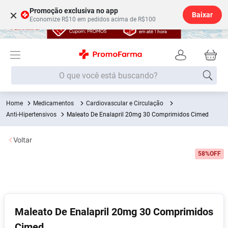
Promoção exclusiva no app
×
Baixar
Economize R$10 em pedidos acima de R$100
O que você está buscando?
Medicamentos
Cardiovascular e Circulação
Termos mais buscados
Anti-Hipertensivos
Maleato De Enalapril 20mg 30 Comprimidos Cimed
Fralda
1
º
Voltar
Lenço Umedecido
2
º
58%
OFF
Medley
3
º
Fralda Xg
4
º
Fralda G
5
º
Desodorante
6
º
Maleato De Enalapril 20mg 30 Comprimidos
Shampoo
7
º
Cimed