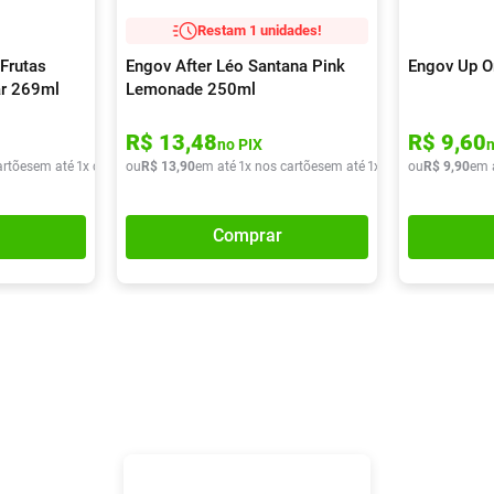
Restam 1 unidades!
Frutas
Engov After Léo Santana Pink
Engov Up O
ar 269ml
Lemonade 250ml
R$
13
,
48
R$
9
,
60
no PIX
artões
em até
1
x de
R$
ou
9
,
90
R$
13
,
90
em até
1
x nos cartões
em até
1
x de
R$
ou
13
R$
,
90
9
,
90
em 
Comprar