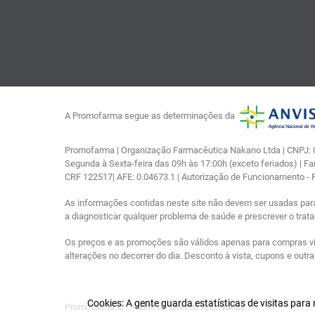
A Promofarma segue as determinações da
Promofarma | Organização Farmacêutica Nakano Ltda | CNPJ: 03
Segunda à Sexta-feira das 09h às 17:00h (exceto feriados) | F
CRF 122517| AFE: 0.04673.1 | Autorização de Funcionamento -
As informações contidas neste site não devem ser usadas par
a diagnosticar qualquer problema de saúde e prescrever o tra
Os preços e as promoções são válidos apenas para compras via i
alterações no decorrer do dia. Desconto à vista, cupons e out
Cookies: A gente guarda estatísticas de visitas par
Promofarma © - Todos os direitos reservados.