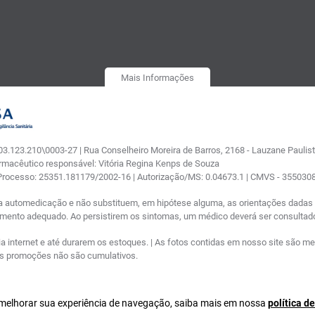
Mais Informações
.123.210\0003-27 | Rua Conselheiro Moreira de Barros, 2168 - Lauzane Paulista
armacêutico responsável: Vitória Regina Kenps de Souza
 Processo: 25351.181179/2002-16 | Autorização/MS: 0.04673.1 | CMVS - 35503
a automedicação e não substituem, em hipótese alguma, as orientações dadas p
tamento adequado. Ao persistirem os sintomas, um médico deverá ser consultad
nternet e até durarem os estoques. | As fotos contidas em nosso site são meram
ras promoções não são cumulativos.
a melhorar sua experiência de navegação, saiba mais em nossa
política d