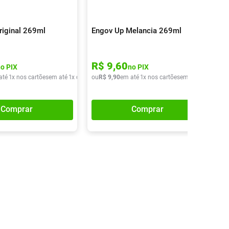
riginal 269ml
Engov Up Melancia 269ml
R$
9
,
60
no PIX
no PIX
até
1
x nos cartões
em até
1
x de
R$
ou
9
,
90
R$
9
,
90
em até
1
x nos cartões
em até
1
x de
R$
9
Comprar
Comprar