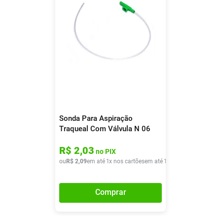
Sonda Para Aspiração
Traqueal Com Válvula N 06
Mark Med 1 Unidade
R$
2
,
03
no PIX
ou
R$
2
,
09
em até
1
x nos cartões
em até
1
x de
R$
2
,
09
Comprar