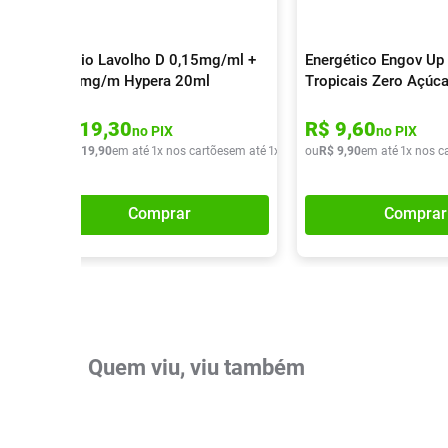
Colírio Lavolho D 0,15mg/ml +
Energético Engov Up 
0,30mg/m Hypera 20ml
Tropicais Zero Açúc
R$
19
,
30
R$
9
,
60
no PIX
no PIX
ou
R$
19
,
90
em até
1
x nos cartões
em até
1
x de
R$
ou
19
R$
,
90
9
,
90
em até
1
x nos c
Comprar
Comprar
Quem viu, viu também