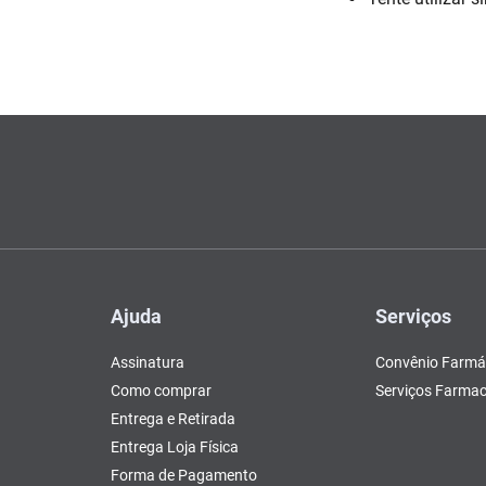
Escovas e Pentes
Colesterol e Triglicerídeos
Teste de Gravidez e
Copos
Olhos
, Pasta e Gel
Mascar
Ver 
 d
tusão
Fertilidade
ador
Ver Tudo
Ver Tudo
Ver Tudo
Ver Tudo
Barras de Cereal
Tudo
Ver Tudo
Pós Barba
Ver Tudo
do
Ajuda
Serviços
Assinatura
Convênio Farmá
Como comprar
Serviços Farmac
Entrega e Retirada
Entrega Loja Física
Forma de Pagamento