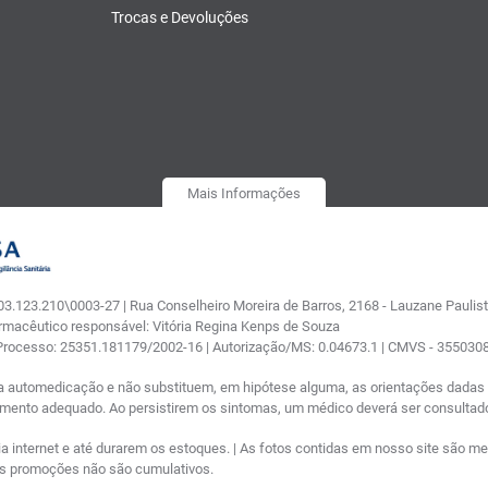
Trocas e Devoluções
Mais Informações
.123.210\0003-27 | Rua Conselheiro Moreira de Barros, 2168 - Lauzane Paulista
armacêutico responsável: Vitória Regina Kenps de Souza
 Processo: 25351.181179/2002-16 | Autorização/MS: 0.04673.1 | CMVS - 35503
a automedicação e não substituem, em hipótese alguma, as orientações dadas p
tamento adequado. Ao persistirem os sintomas, um médico deverá ser consultad
nternet e até durarem os estoques. | As fotos contidas em nosso site são meram
ras promoções não são cumulativos.