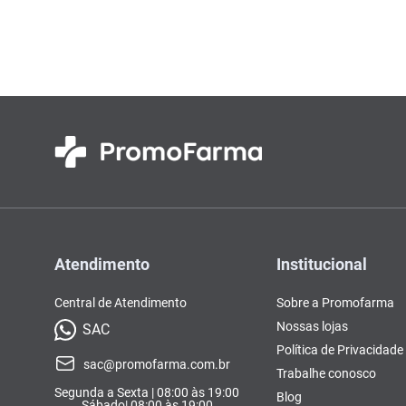
Colorações, Tinturas e
Complementos e Suplementos
Pomada
vitamina
10
º
Antimicóticos e Fungos
Tonalizantes
BCAA
Ômegas e Ácidos
Chás
Con
Model
Compostos Lácteos
Graxos
Ver Tudo
Ver Tudo
Ver 
Condicionadores
CL-LA
Pré e 
Ver Tudo
Ver Tudo
Ver Tudo
Ver Tudo
Ver Tu
Atendimento
Institucional
Central de Atendimento
Sobre a Promofarma
Nossas lojas
SAC
Política de Privacidade
sac@promofarma.com.br
Trabalhe conosco
Segunda a Sexta | 08:00 às 19:00
Blog
Sábado| 08:00 às 19:00