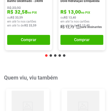
Banho Glicerinado - 240ml
Dove Hidratação Enriquecida
180ml
R$
35
,
90
R$
32
,
58
R$
13
,
00
no PIX
no PIX
ou
R$
33
,
59
ou
R$
13
,
40
em até
1
x nos cartões
em até
1
x nos cartões
em até
1
x de
R$
33
,
59
em até
1
x de
R$
13
,
40
R$
12
,
73
para assinantes
Comprar
Comprar
Quem viu, viu também