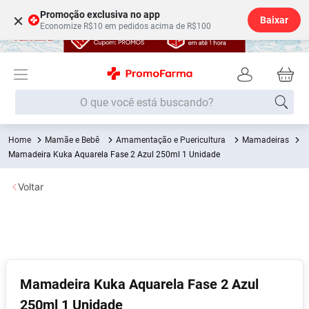
Promoção exclusiva no app
×
Baixar
Economize R$10 em pedidos acima de R$100
O que você está buscando?
Mamãe e Bebê
Amamentação e Puericultura
Mamadeiras
Termos mais buscados
Mamadeira Kuka Aquarela Fase 2 Azul 250ml 1 Unidade
Fralda
1
º
Voltar
Medley
2
º
Lenço Umedecido
3
º
Fralda Xg
4
º
Fralda G
5
º
Shampoo
6
º
Mamadeira Kuka Aquarela Fase 2 Azul
250ml 1 Unidade
Desodorante
7
º