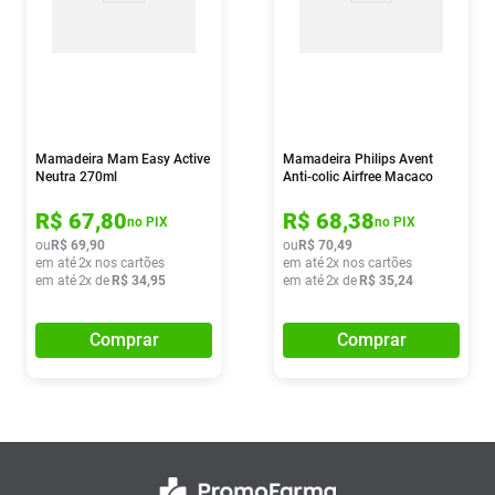
Mamadeira Mam Easy Active
Mamadeira Philips Avent
Neutra 270ml
Anti-colic Airfree Macaco
260ml
R$
67
,
80
R$
68
,
38
no PIX
no PIX
ou
R$
69
,
90
ou
R$
70
,
49
em até
2
x nos cartões
em até
2
x nos cartões
em até
2
x de
R$
34
,
95
em até
2
x de
R$
35
,
24
Comprar
Comprar