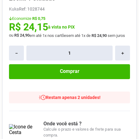
Absorvente
8
º
Kuka
:
1028744
Vitamina D
9
º
Economize
R$ 0,75
R$
24
,
15
Lavitan
à vista no PIX
10
º
ou
R$
24
,
90
em até
1
x nos cartões
em até
1
x de
R$
24
,
90
sem juros
－
＋
Comprar
Restam apenas 2 unidades!
Onde você está ?
Calcule o prazo e valores de frete para sua
compra.