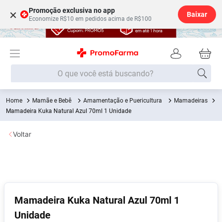
Promoção exclusiva no app
×
Baixar
Economize R$10 em pedidos acima de R$100
O que você está buscando?
Mamãe e Bebê
Amamentação e Puericultura
Mamadeiras
Termos mais buscados
Mamadeira Kuka Natural Azul 70ml 1 Unidade
Fralda
1
º
Voltar
Medley
2
º
Lenço Umedecido
3
º
Fralda Xg
4
º
Fralda G
5
º
Mamadeira Kuka Natural Azul 70ml 1
Shampoo
6
º
Unidade
Desodorante
7
º