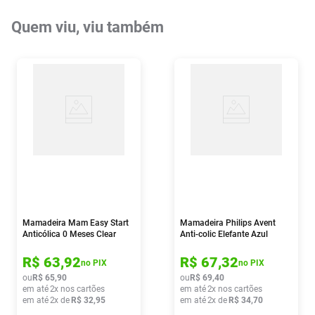
Quem viu, viu também
Mamadeira Mam Easy Start
Mamadeira Philips Avent
Anticólica 0 Meses Clear
Anti-colic Elefante Azul
130ml
260ml
R$
63
,
92
R$
67
,
32
no PIX
no PIX
ou
R$
65
,
90
ou
R$
69
,
40
em até
2
x nos cartões
em até
2
x nos cartões
em até
2
x de
R$
32
,
95
em até
2
x de
R$
34
,
70