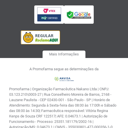
Mais Informações
A Promofarma segue as determinações da
Promofarma | Organização Farmacêutica Nakano Ltda | CNPJ:
03.123.210\0003-27 | Rua Conselheiro Moreira de Barros, 2168 -
Lauzane Paulista - CEP 02430-001 - São Paulo - SP | Horário de
Atendimento: Segunda à Sexta-feira das 08:00 às 17:00h e Sábado
das 08:00 às 14:30| Farmacêutica responsável: Vitória Regina
Kenps de Souza CRF 122517| AFE: 0.04673.1 | Autorização de
Funcionamento - Processo: 25351.181179/2002-16 |
Autorização/MS: 0.04673.1 | CMVS - 355030801-477-000356-1-0