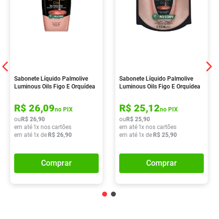
Sabonete Líquido Palmolive
Sabonete Líquido Palmolive
Luminous Oils Figo E Orquídea
Luminous Oils Figo E Orquídea
Branca 650ml
Branca 900ml
R$
26
,
09
R$
25
,
12
no PIX
no PIX
ou
R$
26
,
90
ou
R$
25
,
90
em até
1
x nos cartões
em até
1
x nos cartões
em até
1
x de
R$
26
,
90
em até
1
x de
R$
25
,
90
Comprar
Comprar