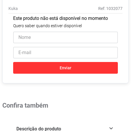
Absorvente
8
º
Kuka
:
1032077
Lavitan
9
º
Este produto não está disponível no momento
Vitamina D
10
º
Quero saber quando estiver disponível
Enviar
Confira também
Descrição do produto