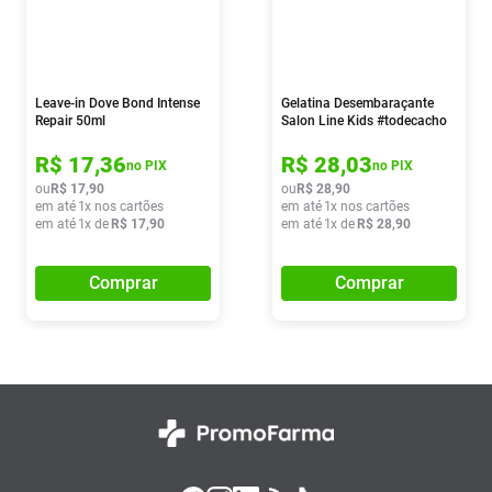
Leave-in Dove Bond Intense
Gelatina Desembaraçante
Repair 50ml
Salon Line Kids #todecacho
Morango 550g
R$
17
,
36
R$
28
,
03
no PIX
no PIX
ou
R$
17
,
90
ou
R$
28
,
90
em até
1
x nos cartões
em até
1
x nos cartões
em até
1
x de
R$
17
,
90
em até
1
x de
R$
28
,
90
Comprar
Comprar