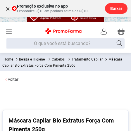
Promoção exclusiva no app
×
Baixar
Economize R$10 em pedidos acima de R$100
O que você está buscando?
Beleza e Higiene
Cabelos
Tratamento Capilar
Máscara
Termos mais buscados
Capilar Bio Extratus Força Com Pimenta 250g
Fralda
1
º
Voltar
Lenço Umedecido
2
º
Medley
3
º
Fralda Xg
4
º
Fralda G
5
º
Desodorante
6
º
Máscara Capilar Bio Extratus Força Com
Pimenta 250g
Shampoo
7
º