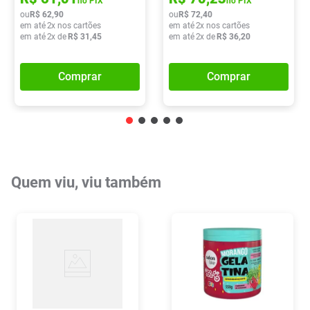
no PIX
no PIX
ou
R$
62
,
90
ou
R$
72
,
40
em até
2
x nos cartões
em até
2
x nos cartões
em até
2
x de
R$
31
,
45
em até
2
x de
R$
36
,
20
Comprar
Comprar
Quem viu, viu também