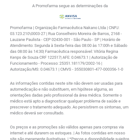
A Promofarma segue as determinações da
Promofarma | Organização Farmacêutica Nakano Ltda | CNPJ:
03.123.210\0003-27 | Rua Conselheiro Moreira de Barros, 2168 -
Lauzane Paulista - CEP 02430-001 - São Paulo - SP | Horário de
Atendimento: Segunda à Sexta-feira das 08:00 às 17:00h e Sábado
das 08:00 às 14:30| Farmacêutica responsável: Vitória Regina
Kenps de Souza CRF 122517| AFE: 0.04673.1 | Autorização de
Funcionamento - Processo: 25351.181179/2002-16 |
Autorização/MS: 0.04673.1 | CMVS - 355030801-477-000356-1-0
As informações contidas neste site não devem ser usadas para
automedicação e não substituem, em hipótese alguma, as
orientações dadas pelo profissional da área médica. Somente o
médico está apto a diagnosticar qualquer problema de saúde e
prescrever o tratamento adequado. Ao persistirem os sintomas, um
médico deverá ser consultado.
Os preços e as promoções são válidos apenas para compras via
internet e até durarem os estoques. | As fotos contidas em nosso
site são meramente ilustrativas. | *Preços e disponibilidade sujeitos