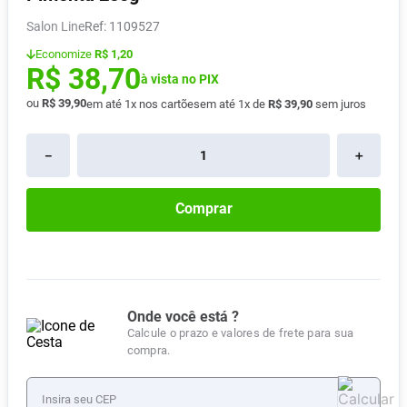
Pampers Confort Sec
8
º
Salon Line
:
1109527
Vitamina D
9
º
Economize
R$ 1,20
R$
38
,
70
Soro Fisiológico
à vista no PIX
10
º
ou
R$
39
,
90
em até
1
x nos cartões
em até
1
x de
R$
39
,
90
sem juros
－
＋
Comprar
Onde você está ?
Calcule o prazo e valores de frete para sua
compra.