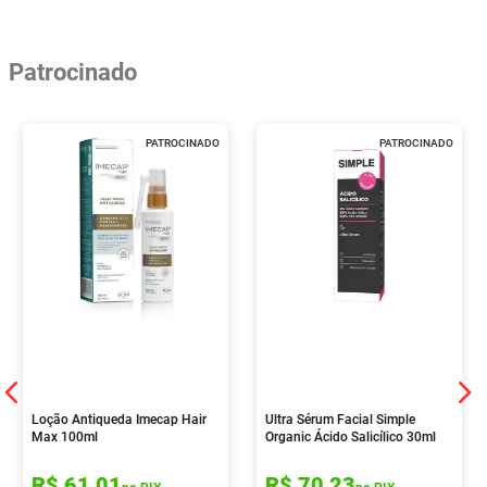
Patrocinado
PATROCINADO
PATROCINADO
Loção Antiqueda Imecap Hair
Ultra Sérum Facial Simple
Max 100ml
Organic Ácido Salicílico 30ml
R$
61
,
01
R$
70
,
23