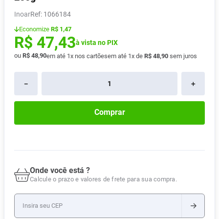
Absorvente
8
º
Inoar
:
1066184
Vitamina D
9
º
Economize
R$ 1,47
R$
47
,
43
Lavitan
à vista no PIX
10
º
ou
R$
48
,
90
em até
1
x nos cartões
em até
1
x de
R$
48
,
90
sem juros
－
＋
Comprar
Onde você está ?
Calcule o prazo e valores de frete para sua compra.