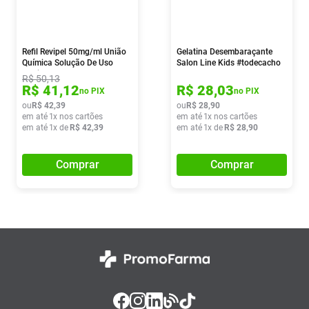
Refil Revipel 50mg/ml União
Gelatina Desembaraçante
Química Solução De Uso
Salon Line Kids #todecacho
Capilar 50ml
Morango 550g
R$
50
,
13
R$
41
,
12
R$
28
,
03
no PIX
no PIX
ou
R$
42
,
39
ou
R$
28
,
90
em até
1
x nos cartões
em até
1
x nos cartões
em até
1
x de
R$
42
,
39
em até
1
x de
R$
28
,
90
Comprar
Comprar