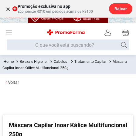
Promoção exclusiva no app
×
Baixar
Economize R$10 em pedidos acima de R$100
O que você está buscando?
Beleza e Higiene
Cabelos
Tratamento Capilar
Máscara
Termos mais buscados
Capilar Inoar Kálice Multifuncional 250g
Fralda
1
º
Voltar
Medley
2
º
Lenço Umedecido
3
º
Fralda Xg
4
º
Fralda G
5
º
Shampoo
6
º
Máscara Capilar Inoar Kálice Multifuncional
250g
Desodorante
7
º