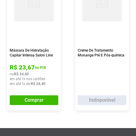
Máscara De Hidratação
Creme De Tratamento
Capilar Intensa Salon Line
Monange Pré E Pós-química
Meu Liso #demais 300g
300g
R$
23
,
67
no PIX
ou
R$
24
,
40
em até
1
x nos cartões
em até
1
x de
R$
24
,
40
Comprar
Indisponível