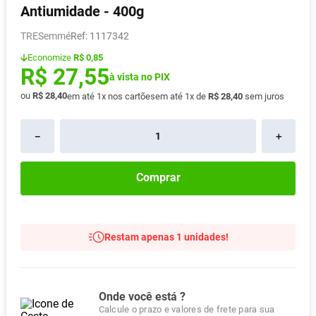
Antiumidade - 400g
Absorvente
8
º
TRESemmé
:
1117342
Pampers Confort Sec
9
º
Economize
R$ 0,85
Lavitan
10
º
R$
27
,
55
à vista no PIX
ou
R$
28
,
40
em até
1
x nos cartões
em até
1
x de
R$
28
,
40
sem juros
－
＋
Comprar
Restam apenas 1 unidades!
Onde você está ?
Calcule o prazo e valores de frete para sua