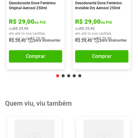
Desodorante Dove Feminino
Desodorante Dove Feminino
Original Aerosol 250ml
Invisible Dry Aerosol 250ml
R$
29
,
00
R$
29
,
00
no PIX
no PIX
ou
R$
29
,
90
ou
R$
29
,
90
em até
1
x nos cartões
em até
1
x nos cartões
em até
1
x de
R$
29
,
90
em até
1
x de
R$
29
,
90
R$
28
,
40
R$
28
,
40
para assinantes
para assinantes
Comprar
Comprar
Quem viu, viu também