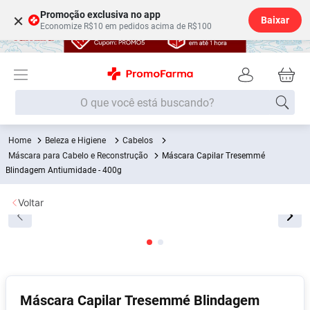
Promoção exclusiva no app
×
Baixar
Economize R$10 em pedidos acima de R$100
O que você está buscando?
Beleza e Higiene
Cabelos
Termos mais buscados
Máscara para Cabelo e Reconstrução
Máscara Capilar Tresemmé
Fralda
Blindagem Antiumidade - 400g
1
º
Lenço Umedecido
2
º
Voltar
Medley
3
º
Fralda Xg
4
º
Fralda G
5
º
Desodorante
6
º
Máscara Capilar Tresemmé Blindagem
Shampoo
7
º