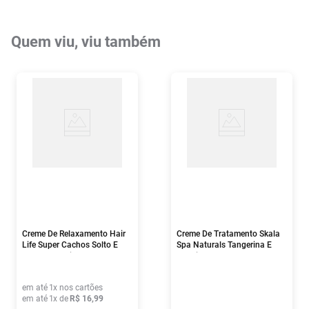
Quem viu, viu também
Creme De Relaxamento Hair
Creme De Tratamento Skala
Life Super Cachos Solto E
Spa Naturals Tangerina E
Natural 1 Unidade
Gengibre 1kg
em até
1
x nos cartões
em até
1
x de
R$
16
,
99