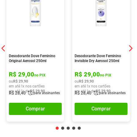
Desodorante Dove Feminino
Desodorante Dove Feminino
Original Aerosol 250ml
Invisible Dry Aerosol 250ml
R$
29
,
00
R$
29
,
00
no PIX
no PIX
ou
R$
29
,
90
ou
R$
29
,
90
em até
1
x nos cartões
em até
1
x nos cartões
em até
1
x de
R$
29
,
90
em até
1
x de
R$
29
,
90
R$
28
,
40
R$
28
,
40
para assinantes
para assinantes
Comprar
Comprar