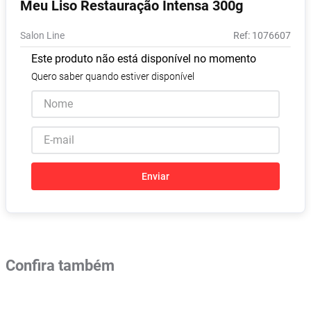
Meu Liso Restauração Intensa 300g
Absorvente
8
º
Salon Line
:
1076607
Vitamina D
9
º
Este produto não está disponível no momento
Lavitan
10
º
Quero saber quando estiver disponível
Enviar
Confira também