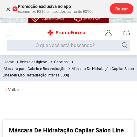
Promoção exclusiva no app
×
Baixar
Economize R$10 em pedidos acima de R$100
O que você está buscando?
Beleza e Higiene
Cabelos
Termos mais buscados
Máscara para Cabelo e Reconstrução
Máscara De Hidratação Capilar Salon
Fralda
Line Meu Liso Restauração Intensa 300g
1
º
Medley
2
º
Voltar
Lenço Umedecido
3
º
Fralda Xg
4
º
Fralda G
5
º
Shampoo
6
º
Máscara De Hidratação Capilar Salon Line
Desodorante
7
º