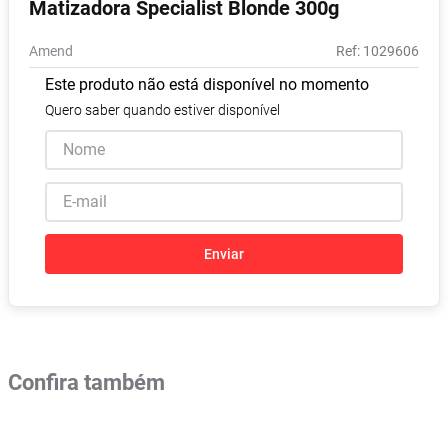
Matizadora Specialist Blonde 300g
Pampers Confort Sec
8
º
Amend
:
1029606
Vitamina D
9
º
Este produto não está disponível no momento
Soro Fisiológico
10
º
Quero saber quando estiver disponível
Enviar
Confira também