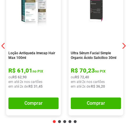
Loção Antiqueda Imecap Hair
Ultra Sérum Facial Simple
Max 100ml
Organic Ácido Salicílico 30ml
R$
61
,
01
R$
70
,
23
no PIX
no PIX
ou
R$
62
,
90
ou
R$
72
,
40
em até
2
x nos cartões
em até
2
x nos cartões
em até
2
x de
R$
31
,
45
em até
2
x de
R$
36
,
20
Comprar
Comprar