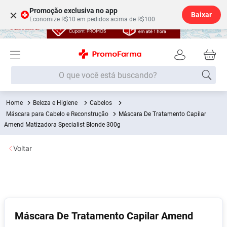
Promoção exclusiva no app
×
Baixar
Economize R$10 em pedidos acima de R$100
O que você está buscando?
Beleza e Higiene
Cabelos
Termos mais buscados
Máscara para Cabelo e Reconstrução
Máscara De Tratamento Capilar
Fralda
Amend Matizadora Specialist Blonde 300g
1
º
Lenço Umedecido
2
º
Voltar
Medley
3
º
Fralda Xg
4
º
Fralda G
5
º
Desodorante
6
º
Máscara De Tratamento Capilar Amend
Shampoo
7
º