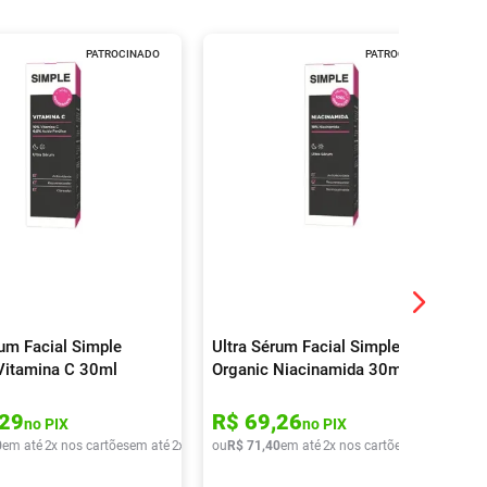
PATROCINADO
PATROCINADO
rum Facial Simple
Ultra Sérum Facial Simple
Vitamina C 30ml
Organic Niacinamida 30ml
29
R$
69
,
26
no PIX
no PIX
0
em até
2
x nos cartões
em até
2
x de
R$
ou
43
R$
,
45
71
,
40
em até
2
x nos cartões
em até
2
x de