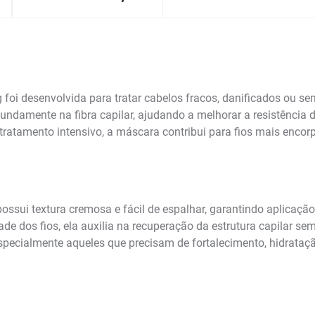
oi desenvolvida para tratar cabelos fracos, danificados ou se
damente na fibra capilar, ajudando a melhorar a resistência do
 tratamento intensivo, a máscara contribui para fios mais enco
ui textura cremosa e fácil de espalhar, garantindo aplicaçã
e dos fios, ela auxilia na recuperação da estrutura capilar se
specialmente aqueles que precisam de fortalecimento, hidratação