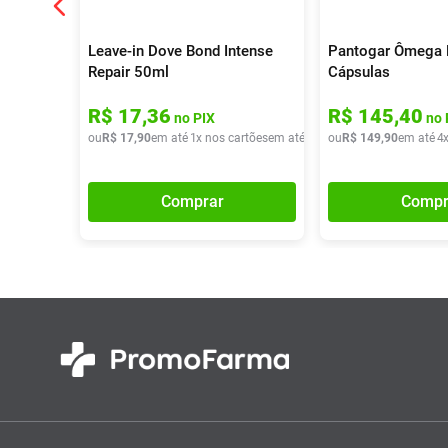
Leave-in Dove Bond Intense
Pantogar Ômega 
Repair 50ml
Cápsulas
R$
17
,
36
R$
145
,
40
no PIX
no 
ou
R$
17
,
90
em até
1
x nos cartões
em até
1
x de
ou
R$
R$
17
149
,
90
,
90
em até
4
Comprar
Compr