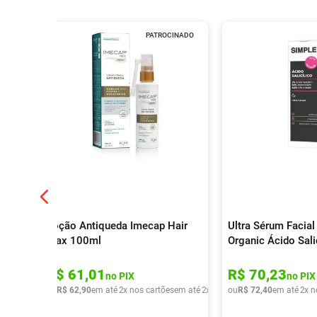
PATROCINADO
Loção Antiqueda Imecap Hair
Ultra Sérum Facial
Max 100ml
Organic Ácido Sali
R$
61
,
01
R$
70
,
23
no PIX
no PIX
ou
R$
62
,
90
em até
2
x nos cartões
em até
2
x de
R$
ou
31
R$
,
45
72
,
40
em até
2
x n