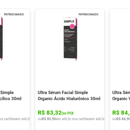
PATROCINADO
PATROCINADO
 Simple
Ultra Sérum Facial Simple
Ultra Sé
cílico 30ml
Organic Ácido Hialurônico 30ml
Organic 
R$
83
,
32
R$
84
,
no PIX
os cartões
em até
2
x de
R$
ou
36
R$
,
20
85
,
90
em até
2
x nos cartões
em até
2
x de
R$
ou
42
R$
,
95
86
,
9