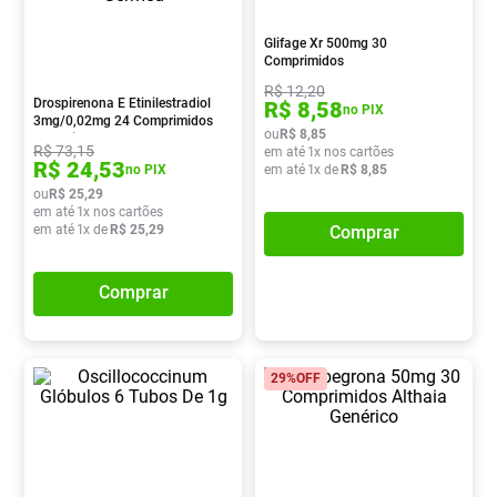
Absorvente
8
º
Glifage Xr 500mg 30
Lavitan
9
º
Comprimidos
R$
12
,
20
Vitamina D
10
º
Drospirenona E Etinilestradiol
R$
8
,
58
no PIX
3mg/0,02mg 24 Comprimidos
ou
R$
8
,
85
Revestidos Germed
R$
73
,
15
em até
1
x nos cartões
R$
24
,
53
em até
1
x de
R$
8
,
85
no PIX
ou
R$
25
,
29
em até
1
x nos cartões
em até
1
x de
R$
25
,
29
Comprar
Comprar
29%
OFF