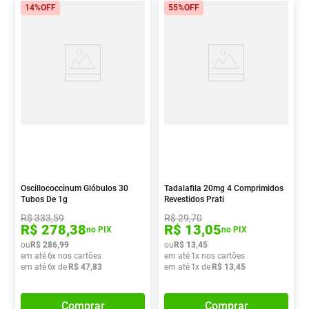
14%
OFF
55%
OFF
Oscillococcinum Glóbulos 30
Tadalafila 20mg 4 Comprimidos
Tubos De 1g
Revestidos Prati
R$
333
,
59
R$
29
,
70
R$
278
,
38
R$
13
,
05
no PIX
no PIX
ou
R$
286
,
99
ou
R$
13
,
45
em até
6
x nos cartões
em até
1
x nos cartões
em até
6
x de
R$
47
,
83
em até
1
x de
R$
13
,
45
Comprar
Comprar