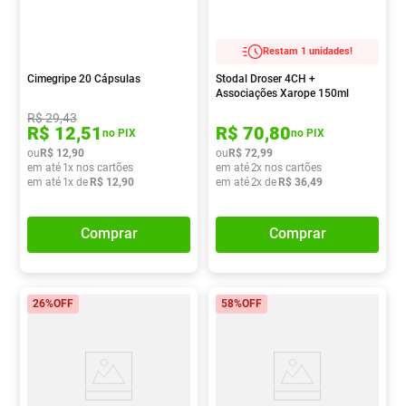
Restam 1 unidades!
Cimegripe 20 Cápsulas
Stodal Droser 4CH +
Associações Xarope 150ml
R$
29
,
43
R$
12
,
51
R$
70
,
80
no PIX
no PIX
ou
R$
12
,
90
ou
R$
72
,
99
em até
1
x nos cartões
em até
2
x nos cartões
em até
1
x de
R$
12
,
90
em até
2
x de
R$
36
,
49
Comprar
Comprar
26%
OFF
58%
OFF