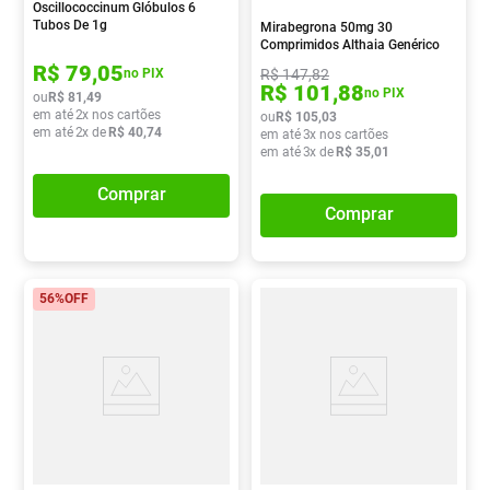
Oscillococcinum Glóbulos 6
Tubos De 1g
Mirabegrona 50mg 30
Comprimidos Althaia Genérico
R$
79
,
05
R$
147
,
82
no PIX
R$
101
,
88
no PIX
ou
R$
81
,
49
em até
2
x nos cartões
ou
R$
105
,
03
em até
2
x de
R$
40
,
74
em até
3
x nos cartões
em até
3
x de
R$
35
,
01
Comprar
Comprar
56%
OFF