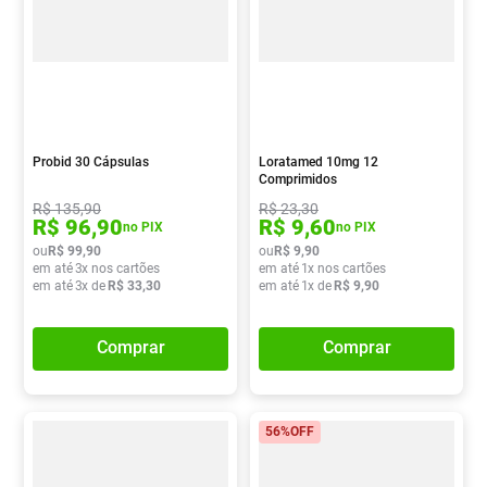
Probid 30 Cápsulas
Loratamed 10mg 12
Comprimidos
R$
135
,
90
R$
23
,
30
R$
96
,
90
R$
9
,
60
no PIX
no PIX
ou
R$
99
,
90
ou
R$
9
,
90
em até
3
x nos cartões
em até
1
x nos cartões
em até
3
x de
R$
33
,
30
em até
1
x de
R$
9
,
90
Comprar
Comprar
56%
OFF