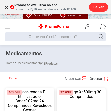
Promoção exclusiva no app
×
Baixar
Economize R$10 em pedidos acima de R$100
O que você está buscando?
Termos mais buscados
Medicamentos
Fralda
1
º
Medicamentos
7911
Produtos
Medley
2
º
Lenço Umedecido
3
º
Filtrar
Fralda Xg
4
º
65%
OFF
27%
OFF
Fralda G
5
º
Shampoo
6
º
Desodorante
7
º