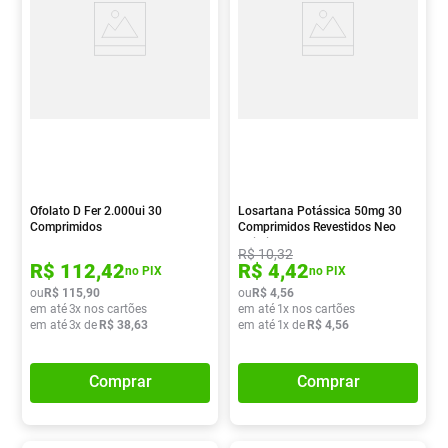
Ofolato D Fer 2.000ui 30
Losartana Potássica 50mg 30
Comprimidos
Comprimidos Revestidos Neo
Quimica
R$
10
,
32
R$
112
,
42
R$
4
,
42
no PIX
no PIX
ou
R$
115
,
90
ou
R$
4
,
56
em até
3
x nos cartões
em até
1
x nos cartões
em até
3
x de
R$
38
,
63
em até
1
x de
R$
4
,
56
Comprar
Comprar