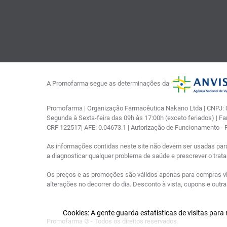
A Promofarma segue as determinações da
Promofarma | Organização Farmacêutica Nakano Ltda | CNPJ: 03
Segunda à Sexta-feira das 09h às 17:00h (exceto feriados) | F
CRF 122517| AFE: 0.04673.1 | Autorização de Funcionamento -
As informações contidas neste site não devem ser usadas par
a diagnosticar qualquer problema de saúde e prescrever o tra
Os preços e as promoções são válidos apenas para compras via i
alterações no decorrer do dia. Desconto à vista, cupons e out
Cookies: A gente guarda estatísticas de visitas par
Promofarma © - Todos os direitos reservados.