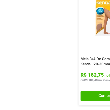
Meia 3/4 De Com
Kendall 20-30m
Ponteira Aberta 1
R$
182
,
75
no 
ou
R$
188
,
40
em até
6
Compr