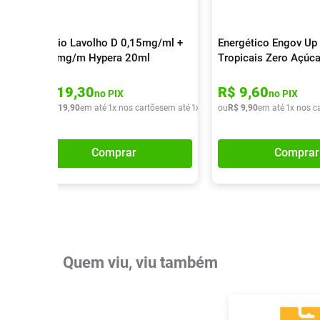
Colírio Lavolho D 0,15mg/ml +
Energético Engov Up 
0,30mg/m Hypera 20ml
Tropicais Zero Açúc
R$
19
,
30
R$
9
,
60
no PIX
no PIX
ou
R$
19
,
90
em até
1
x nos cartões
em até
1
x de
R$
ou
19
R$
,
90
9
,
90
em até
1
x nos c
Comprar
Comprar
Quem viu, viu também