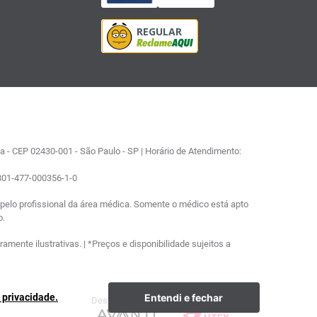
 - CEP 02430-001 - São Paulo - SP | Horário de Atendimento:
0801-477-000356-1-0
elo profissional da área médica. Somente o médico está apto
o.
ente ilustrativas. | *Preços e disponibilidade sujeitos a
Entendi e fechar
e privacidade.
Desenvolvimento
Plataforma