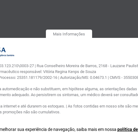
Mais Informações
.123.210\0003-27 | Rua Conselheiro Moreira de Barros, 2168 - Lauzane Paulista
armacêutico responsável: Vitória Regina Kenps de Souza
 Processo: 25351.181179/2002-16 | Autorização/MS: 0.04673.1 | CMVS - 35503
a automedicação e não substituem, em hipótese alguma, as orientações dadas p
tamento adequado. Ao persistirem os sintomas, um médico deverá ser consultad
nternet e até durarem os estoques. | As fotos contidas em nosso site são meram
ras promoções não são cumulativos.
a melhorar sua experiência de navegação, saiba mais em nossa
política d