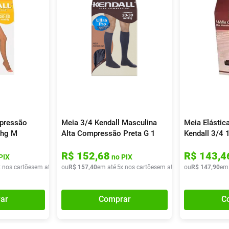
pressão
Meia 3/4 Kendall Masculina
Meia Elástic
mhg M
Alta Compressão Preta G 1
Kendall 3/4
 Unidade
Unidade
Unidade
R$
152
,
68
R$
143
,
4
PIX
no PIX
x nos cartões
em até
6
x de
ou
R$
R$
157
31
,
40
,
40
em até
5
x nos cartões
em até
5
x de
ou
R$
R$
147
31
,
48
,
90
em
ar
Comprar
C