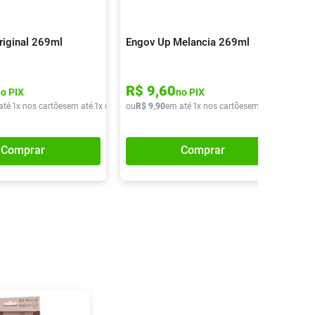
riginal 269ml
Engov Up Melancia 269ml
R$
9
,
60
no PIX
no PIX
até
1
x nos cartões
em até
1
x de
R$
ou
9
,
90
R$
9
,
90
em até
1
x nos cartões
em até
1
x de
R$
9
Comprar
Comprar