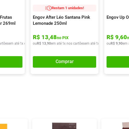
Restam 1 unidades!
Frutas
Engov After Léo Santana Pink
Engov Up O
ar 269ml
Lemonade 250ml
R$
13
,
48
R$
9
,
60
no PIX
artões
em até
1
x de
R$
ou
9
,
90
R$
13
,
90
em até
1
x nos cartões
em até
1
x de
R$
ou
13
R$
,
90
9
,
90
em 
Comprar