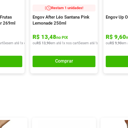
Restam 1 unidades!
Frutas
Engov After Léo Santana Pink
Engov Up O
ar 269ml
Lemonade 250ml
R$
13
,
48
R$
9
,
60
no PIX
artões
em até
1
x de
R$
ou
9
,
90
R$
13
,
90
em até
1
x nos cartões
em até
1
x de
R$
ou
13
R$
,
90
9
,
90
em 
Comprar