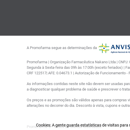
A Promofarma segue as determinações da
Promofarma | Organização Farmacêutica Nakano Ltda | CNPJ: 03
Segunda à Sexta-feira das 09h às 17:00h (exceto feriados) | F
CRF 122517| AFE: 0.04673.1 | Autorização de Funcionamento -
As informações contidas neste site não devem ser usadas par
a diagnosticar qualquer problema de saúde e prescrever o tra
Os preços e as promoções são válidos apenas para compras via i
alterações no decorrer do dia. Desconto à vista, cupons e out
Cookies: A gente guarda estatísticas de visitas par
Promofarma © - Todos os direitos reservados.