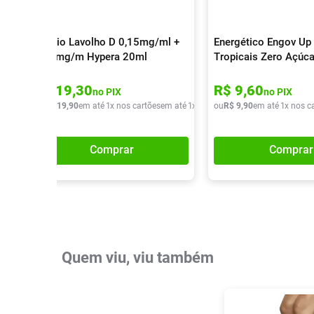
Colírio Lavolho D 0,15mg/ml +
Energético Engov Up 
0,30mg/m Hypera 20ml
Tropicais Zero Açúc
R$
19
,
30
R$
9
,
60
no PIX
no PIX
ou
R$
19
,
90
em até
1
x nos cartões
em até
1
x de
R$
ou
19
R$
,
90
9
,
90
em até
1
x nos c
Comprar
Comprar
Quem viu, viu também