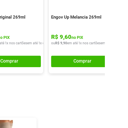
riginal 269ml
Engov Up Melancia 269ml
R$
9
,
60
no PIX
no PIX
até
1
x nos cartões
em até
1
x de
R$
ou
9
,
90
R$
9
,
90
em até
1
x nos cartões
em até
1
x de
R$
9
Comprar
Comprar