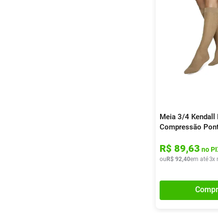
Meia 3/4 Kendall
Compressão Pont
Mel Gg 1 Unidade
R$
89
,
63
no PI
ou
R$
92
,
40
em até
3
x 
Compr