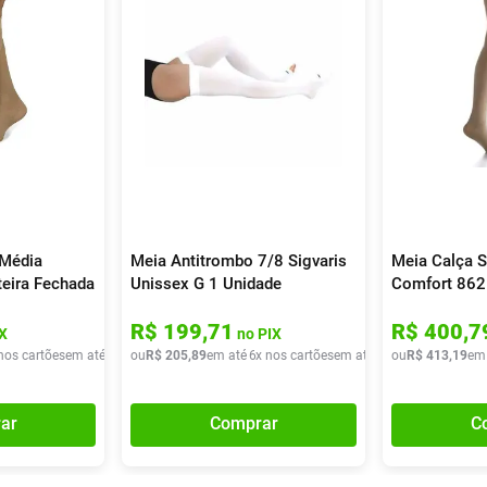
 Média
Meia Antitrombo 7/8 Sigvaris
Meia Calça S
eira Fechada
Unissex G 1 Unidade
Comfort 862
Unidade
R$
199
,
71
R$
400
,
7
X
no PIX
nos cartões
em até
3
x de
ou
R$
R$
30
205
,
80
,
89
em até
6
x nos cartões
em até
6
x de
ou
R$
R$
413
34
,
31
,
19
em
ar
Comprar
C