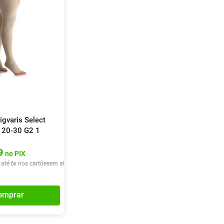
igvaris Select
 20-30 G2 1
9
no PIX
 até
6
x nos cartões
em até
6
x de
R$
68
,
86
omprar