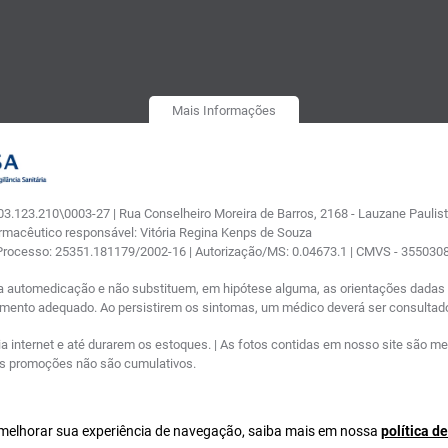
Mais Informações
.123.210\0003-27 | Rua Conselheiro Moreira de Barros, 2168 - Lauzane Paulista
armacêutico responsável: Vitória Regina Kenps de Souza
 Processo: 25351.181179/2002-16 | Autorização/MS: 0.04673.1 | CMVS - 35503
a automedicação e não substituem, em hipótese alguma, as orientações dadas p
tamento adequado. Ao persistirem os sintomas, um médico deverá ser consultad
nternet e até durarem os estoques. | As fotos contidas em nosso site são meram
ras promoções não são cumulativos.
a melhorar sua experiência de navegação, saiba mais em nossa
política d