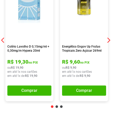
Colírio Lavolho D 0,15mg/ml +
Energético Engov Up Frutas
0,30mg/m Hypera 20ml
Tropicais Zero Açúcar 269ml
R$
19
,
30
R$
9
,
60
no PIX
no PIX
ou
R$
19
,
90
ou
R$
9
,
90
em até
1
x nos cartões
em até
1
x nos cartões
em até
1
x de
R$
19
,
90
em até
1
x de
R$
9
,
90
Comprar
Comprar