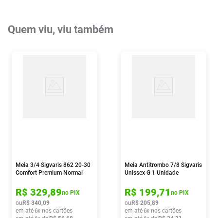
Quem viu, viu também
Meia 3/4 Sigvaris 862 20-30
Meia Antitrombo 7/8 Sigvaris
Comfort Premium Normal
Unissex G 1 Unidade
Ponteira Fechada Gg Natural
1 Par
R$
329
,
89
R$
199
,
71
no PIX
no PIX
ou
R$
340
,
09
ou
R$
205
,
89
em até
6
x nos cartões
em até
6
x nos cartões