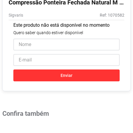
Compressão Ponteira Fechada Natural M 1
Absorvente
8
º
Unidade
Sigvaris
:
1070582
Pampers Confort Sec
9
º
Este produto não está disponível no momento
Lavitan
10
º
Quero saber quando estiver disponível
Enviar
Confira também