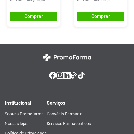
em até
6
x de
R$
56
,
68
em até
6
x de
R$
34
,
31
Comprar
Comprar
Institucional
Serviços
Sobre a Promofarma
Convênio Farmácia
Nossas lojas
Serviços Farmacêuticos
Política de Privacidade