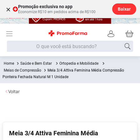
Promoção exclusiva no app
×
Baixar
Economize R$10 em pedidos acima de R$100
O que você está buscando?
Saúde e Bem Estar
Ortopedia e Mobilidade
Termos mais buscados
Meias de Compressão
Meia 3/4 Attiva Feminina Média Compressão
Fralda
Ponteira Fechada Natural M 1 Unidade
1
º
Lenço Umedecido
2
º
Voltar
Medley
3
º
Fralda Xg
4
º
Fralda G
5
º
Desodorante
6
º
Meia 3/4 Attiva Feminina Média
Shampoo
7
º