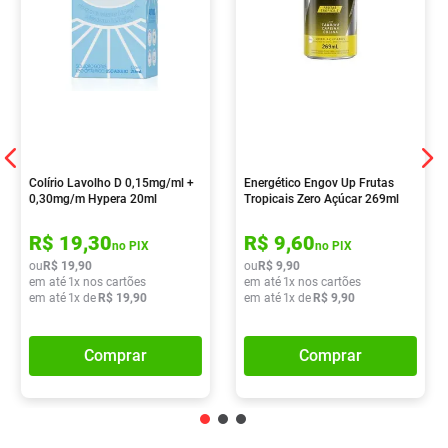
Colírio Lavolho D 0,15mg/ml +
Energético Engov Up Frutas
0,30mg/m Hypera 20ml
Tropicais Zero Açúcar 269ml
R$
19
,
30
R$
9
,
60
no PIX
no PIX
ou
R$
19
,
90
ou
R$
9
,
90
em até
1
x nos cartões
em até
1
x nos cartões
em até
1
x de
R$
19
,
90
em até
1
x de
R$
9
,
90
Comprar
Comprar