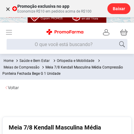
Promoção exclusiva no app
×
Baixar
Economize R$10 em pedidos acima de R$100
O que você está buscando?
Saúde e Bem Estar
Ortopedia e Mobilidade
Termos mais buscados
Meias de Compressão
Meia 7/8 Kendall Masculina Média Compressão
Fralda
Ponteira Fechada Bege G 1 Unidade
1
º
Medley
2
º
Voltar
Lenço Umedecido
3
º
Fralda Xg
4
º
Fralda G
5
º
Shampoo
6
º
Meia 7/8 Kendall Masculina Média
Desodorante
7
º