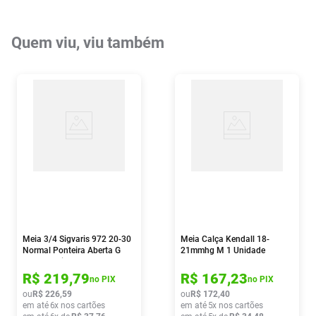
Quem viu, viu também
Meia 3/4 Sigvaris 972 20-30
Meia Calça Kendall 18-
Normal Ponteira Aberta G
21mmhg M 1 Unidade
Bege 1 Unidade
R$
219
,
79
R$
167
,
23
no PIX
no PIX
ou
R$
226
,
59
ou
R$
172
,
40
em até
6
x nos cartões
em até
5
x nos cartões