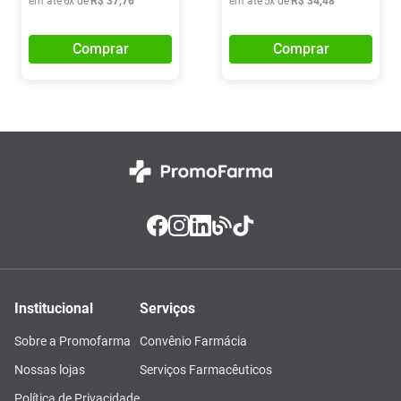
em até
6
x de
R$
37
,
76
em até
5
x de
R$
34
,
48
Comprar
Comprar
Institucional
Serviços
Sobre a Promofarma
Convênio Farmácia
Nossas lojas
Serviços Farmacêuticos
Política de Privacidade