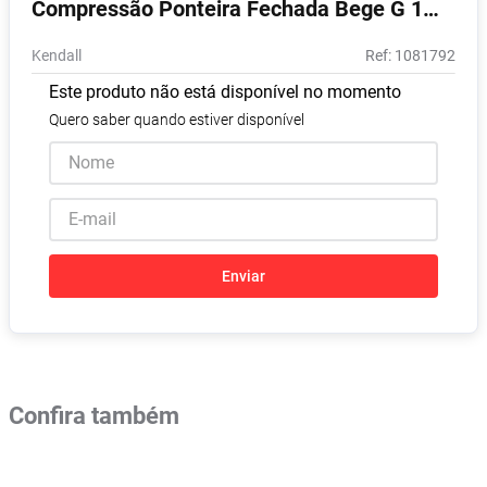
Compressão Ponteira Fechada Bege G 1
Absorvente
8
º
Unidade
Kendall
:
1081792
Lavitan
9
º
Este produto não está disponível no momento
Vitamina D
10
º
Quero saber quando estiver disponível
Enviar
Confira também