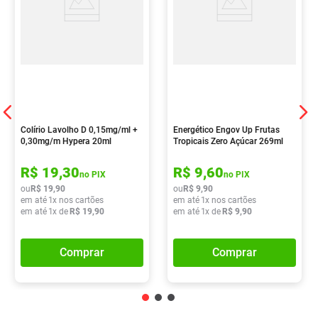
Colírio Lavolho D 0,15mg/ml +
Energético Engov Up Frutas
0,30mg/m Hypera 20ml
Tropicais Zero Açúcar 269ml
R$
19
,
30
R$
9
,
60
no PIX
no PIX
ou
R$
19
,
90
ou
R$
9
,
90
em até
1
x nos cartões
em até
1
x nos cartões
em até
1
x de
R$
19
,
90
em até
1
x de
R$
9
,
90
Comprar
Comprar