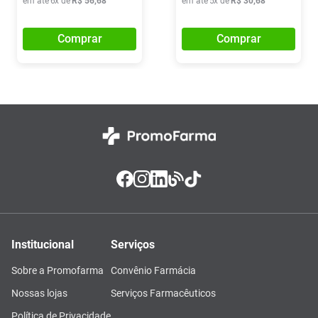
em até
6
x de
R$
56
,
68
em até
5
x de
R$
30
,
68
Comprar
Comprar
Institucional
Serviços
Sobre a Promofarma
Convênio Farmácia
Nossas lojas
Serviços Farmacêuticos
Política de Privacidade