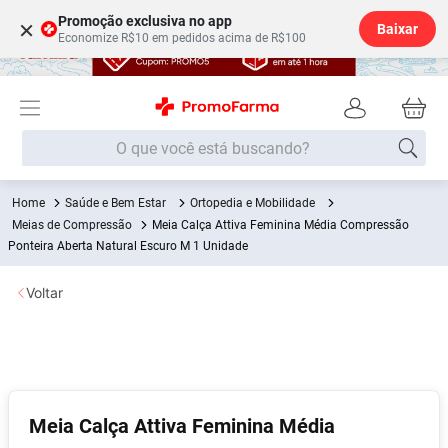
Promoção exclusiva no app
×
Baixar
Economize R$10 em pedidos acima de R$100
O que você está buscando?
Saúde e Bem Estar
Ortopedia e Mobilidade
Termos mais buscados
Meias de Compressão
Meia Calça Attiva Feminina Média Compressão
Fralda
Ponteira Aberta Natural Escuro M 1 Unidade
1
º
Lenço Umedecido
2
º
Voltar
Medley
3
º
Fralda Xg
4
º
Fralda G
5
º
Shampoo
6
º
Meia Calça Attiva Feminina Média
Desodorante
7
º