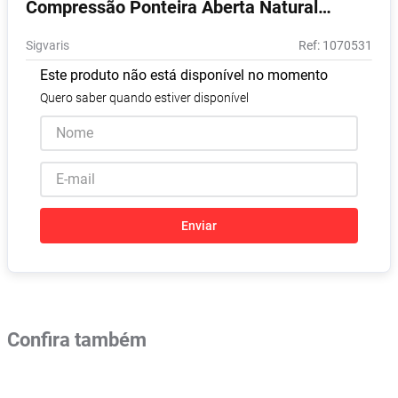
Compressão Ponteira Aberta Natural
Vitamina D
8
º
Escuro M 1 Unidade
Sigvaris
:
1070531
Absorvente
9
º
Este produto não está disponível no momento
Lavitan
10
º
Quero saber quando estiver disponível
Enviar
Confira também