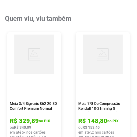
Quem viu, viu também
Meia 3/4 Sigvaris 862 20-30
Meia 7/8 De Compressão
Comfort Premium Normal
Kendall 18-21mmhg G
Ponteira Fechada Gg Natural
Ponteira Fechada 1 Unidade
1 Par
R$
329
,
89
R$
148
,
80
no PIX
no PIX
ou
R$
340
,
09
ou
R$
153
,
40
em até
6
x nos cartões
em até
5
x nos cartões