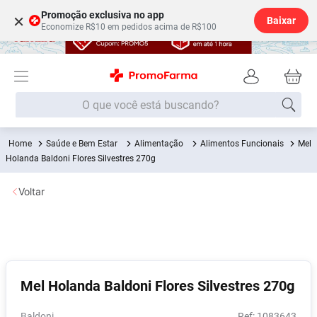
Promoção exclusiva no app
×
Baixar
Economize R$10 em pedidos acima de R$100
O que você está buscando?
Saúde e Bem Estar
Alimentação
Alimentos Funcionais
Mel
Termos mais buscados
Holanda Baldoni Flores Silvestres 270g
Fralda
1
º
Voltar
Medley
2
º
Lenço Umedecido
3
º
Fralda Xg
4
º
Fralda G
5
º
Mel Holanda Baldoni Flores Silvestres 270g
Shampoo
6
º
Desodorante
7
º
Baldoni
:
1083643