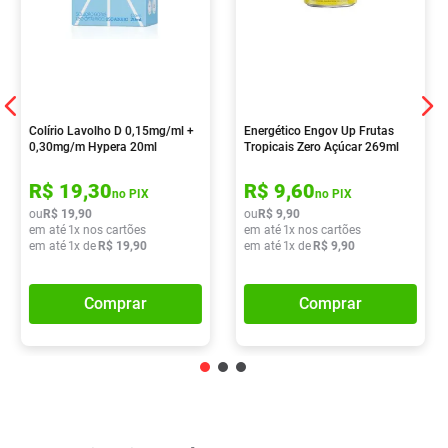
Colírio Lavolho D 0,15mg/ml +
Energético Engov Up Frutas
0,30mg/m Hypera 20ml
Tropicais Zero Açúcar 269ml
R$
19
,
30
R$
9
,
60
no PIX
no PIX
ou
R$
19
,
90
ou
R$
9
,
90
em até
1
x nos cartões
em até
1
x nos cartões
em até
1
x de
R$
19
,
90
em até
1
x de
R$
9
,
90
Comprar
Comprar