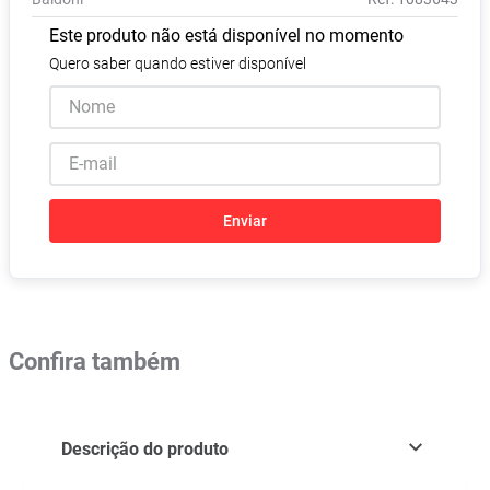
Absorvente
8
º
Este produto não está disponível no momento
Lavitan
9
º
Quero saber quando estiver disponível
Vitamina D
10
º
Enviar
Confira também
Descrição do produto