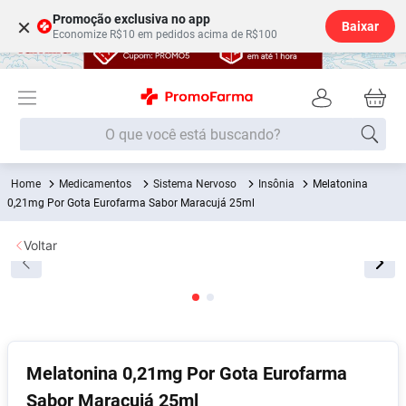
Promoção exclusiva no app
×
Baixar
Economize R$10 em pedidos acima de R$100
O que você está buscando?
Medicamentos
Sistema Nervoso
Insônia
Melatonina
Termos mais buscados
0,21mg Por Gota Eurofarma Sabor Maracujá 25ml
Fralda
1
º
Voltar
Lenço Umedecido
2
º
Medley
3
º
Fralda Xg
4
º
Fralda G
5
º
Desodorante
6
º
Melatonina 0,21mg Por Gota Eurofarma
Sabor Maracujá 25ml
Shampoo
7
º