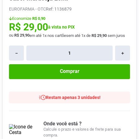
Absorvente
8
º
EUROFARMA - OTC
:
1136879
Pampers Confort Sec
9
º
Economize
R$ 0,90
R$
29
,
00
Lavitan
à vista no PIX
10
º
ou
R$
29
,
90
em até
1
x nos cartões
em até
1
x de
R$
29
,
90
sem juros
－
＋
Comprar
Restam apenas 3 unidades!
Onde você está ?
Calcule o prazo e valores de frete para sua
compra.