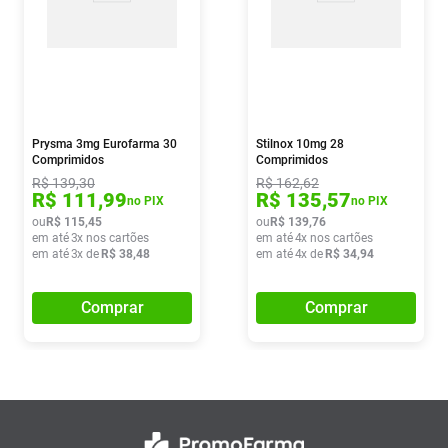
Prysma 3mg Eurofarma 30
Stilnox 10mg 28
Comprimidos
Comprimidos
R$
139
,
30
R$
162
,
62
R$
111
,
99
R$
135
,
57
no PIX
no PIX
ou
R$
115
,
45
ou
R$
139
,
76
em até
3
x nos cartões
em até
4
x nos cartões
em até
3
x de
R$
38
,
48
em até
4
x de
R$
34
,
94
Comprar
Comprar