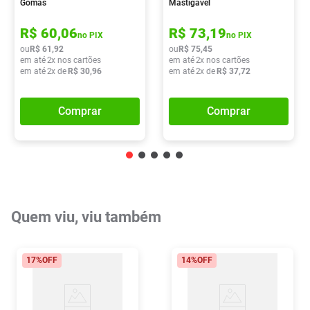
Gomas
Mastigavel
R$
60
,
06
R$
73
,
19
no PIX
no PIX
ou
R$
61
,
92
ou
R$
75
,
45
em até
2
x nos cartões
em até
2
x nos cartões
em até
2
x de
R$
30
,
96
em até
2
x de
R$
37
,
72
Comprar
Comprar
Quem viu, viu também
17%
OFF
14%
OFF