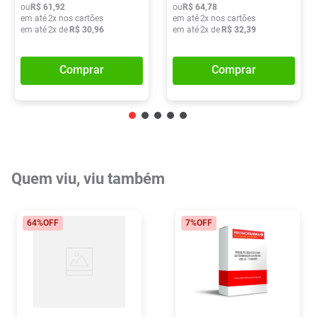
ou
R$
61
,
92
ou
R$
64
,
78
em até
2
x nos cartões
em até
2
x nos cartões
em até
2
x de
R$
30
,
96
em até
2
x de
R$
32
,
39
Comprar
Comprar
Quem viu, viu também
64%
OFF
7%
OFF