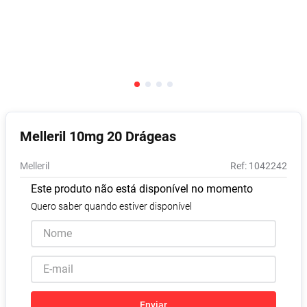
Pampers Confort Sec
8
º
Vitamina D
9
º
Soro Fisiológico
10
º
Melleril 10mg 20 Drágeas
Melleril
:
1042242
Este produto não está disponível no momento
Quero saber quando estiver disponível
Enviar