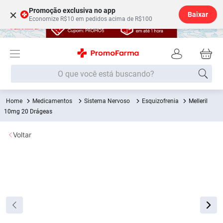
Promoção exclusiva no app
×
Baixar
Economize R$10 em pedidos acima de R$100
O que você está buscando?
Medicamentos
Sistema Nervoso
Esquizofrenia
Melleril
Termos mais buscados
10mg 20 Drágeas
Fralda
1
º
Voltar
Lenço Umedecido
2
º
Medley
3
º
Fralda Xg
4
º
Fralda G
5
º
Desodorante
6
º
Shampoo
7
º