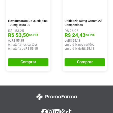
Hemifumarato De Quetiapina
Unitidazin 50mg Genom 20
100mg Teuto 30
Comprimidos
Comprimidos
R$
153
,
25
R$
26
,
95
R$
53
,
50
R$
24
,
43
no PIX
no PIX
ou
R$
55
,
15
ou
R$
25
,
19
em até
1
x nos cartões
em até
1
x nos cartões
em até
1
x de
R$
55
,
15
em até
1
x de
R$
25
,
19
Comprar
Comprar