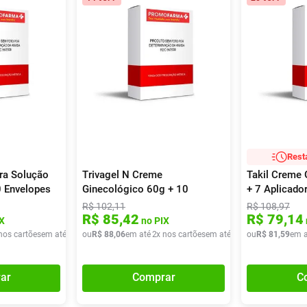
Rest
ra Solução
Trivagel N Creme
Takil Creme 
 Envelopes
Ginecológico 60g + 10
+ 7 Aplicado
Aplicadores
R$
102
,
11
R$
108
,
97
R$
85
,
42
R$
79
,
14
X
no PIX
nos cartões
em até
1
x de
ou
R$
R$
50
88
,
97
,
06
em até
2
x nos cartões
em até
2
x de
ou
R$
R$
44
81
,
03
,
59
em a
ar
Comprar
C