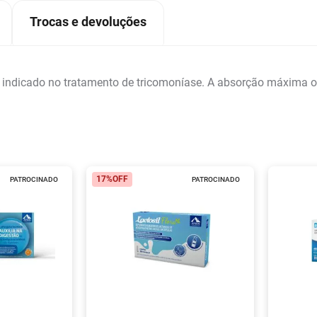
Trocas e devoluções
 indicado no tratamento de tricomoníase. A absorção máxima oc
17%
OFF
PATROCINADO
PATROCINADO