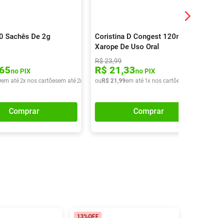
30 Sachês De 2g
Coristina D Congest 120ml
Xarope De Uso Oral
R$
23
,
99
65
R$
21
,
33
no PIX
no PIX
0
em até
2
x nos cartões
em até
2
x de
R$
ou
37
R$
,
45
21
,
99
em até
1
x nos cartões
em até
1
x de
Comprar
Comprar
13%
OFF
13%
OFF