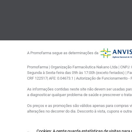
A Promofarma segue as determinações da
Promofarma | Organização Farmacêutica Nakano Ltda | CNPJ: 03
Segunda à Sexta-feira das 09h às 17:00h (exceto feriados) | F
CRF 122517| AFE: 0.04673.1 | Autorização de Funcionamento -
As informações contidas neste site não devem ser usadas par
a diagnosticar qualquer problema de saúde e prescrever o tra
Os preços e as promoções são válidos apenas para compras via i
alterações no decorrer do dia. Desconto à vista, cupons e out
Cookies: A gente guarda estatísticas de visitas par