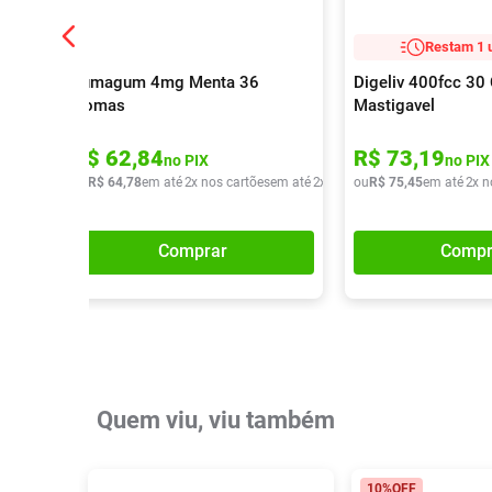
Restam 1 
Fumagum 4mg Menta 36
Digeliv 400fcc 3
Gomas
Mastigavel
R$
62
,
84
R$
73
,
19
no PIX
no PIX
ou
R$
64
,
78
em até
2
x nos cartões
em até
2
x de
R$
ou
32
R$
,
39
75
,
45
em até
2
x n
Comprar
Compr
Quem viu, viu também
10%
OFF