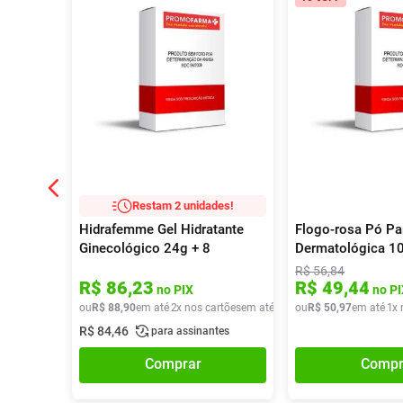
Restam 2 unidades!
Hidrafemme Gel Hidratante
Flogo-rosa Pó Pa
Ginecológico 24g + 8
Dermatológica 10
Aplicadores
De 9,4g
R$
56
,
84
R$
86
,
23
R$
49
,
44
no PIX
no PI
ou
R$
88
,
90
em até
2
x nos cartões
em até
2
x de
ou
R$
R$
44
50
,
45
,
97
em até
1
x 
R$
84
,
46
para assinantes
Comprar
Compr