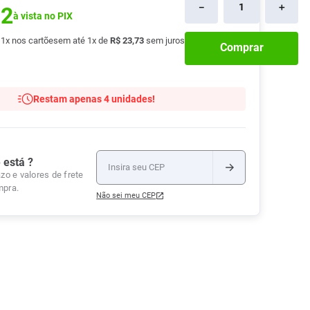
－
＋
02
Tudo
à vista no PIX
Tiras para Teste
Lenços e Toalhas
Talcos
Esponjas
Umedecidas
Ver Tudo
Ver Tudo
Ver Tudo
é
1
x nos cartões
em até
1
x de
R$
23
,
73
sem juros
Comprar
Protetor de Colchão
Roupas Íntimas
Restam apenas 4 unidades!
Ver Tudo
 está ?
zo e valores de frete
mpra.
Não sei meu CEP