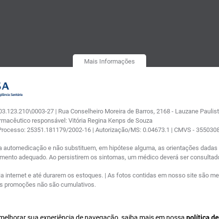
Mais Informações
.123.210\0003-27 | Rua Conselheiro Moreira de Barros, 2168 - Lauzane Paulista
armacêutico responsável: Vitória Regina Kenps de Souza
 Processo: 25351.181179/2002-16 | Autorização/MS: 0.04673.1 | CMVS - 35503
a automedicação e não substituem, em hipótese alguma, as orientações dadas p
tamento adequado. Ao persistirem os sintomas, um médico deverá ser consultad
nternet e até durarem os estoques. | As fotos contidas em nosso site são meram
ras promoções não são cumulativos.
a melhorar sua experiência de navegação, saiba mais em nossa
política d